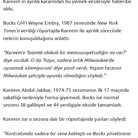
Kareem’in ayrılık kararından bu yemek vesilesiyle haberdar
oldu.
Bucks GM’i Wayne Embry, 1987 senesinde
New York
Times’a
verdiği röportajda Kareem ile ayrılık sürecinde
nelerin konuşulduğunu anlattı:
“Kareem’e ‘bizimle alakalı bir
memnuniyetsizliğin mi var?’
diye sorduk. O da ‘hayır, sadece artık Milwaukee’de
oynamak istemiyorum’ diye yanıt verdi. Yaşam tarzının
Milwaukee şehriyle uyumlu olmadığını söyledi.”
Kareem Abdul-Jabbar, 1974-75 sezonunun ilk 17 maçında
sakatlığı nedeniyle forma giyemedi. Bucks ise normal
sezonu 38 galibiyet ve 44 yenilgiyle ekside tamamladı.
Kareem ise o sezona dair bir röportajında şunları söyledi:
“Kontratımda sadece bir sene kalmıştı ve Bucks yönetimine