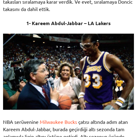
takasları sıralamaya karar verdik. Ve evet, sıralamaya Doncic
takasını da dahil ettik.
1- Kareem Abdul-Jabbar – LA Lakers
NBA serüvenine
Milwaukee Bucks
çatısı altında adım atan
Kareem Abdul-Jabbar, burada geçirdiği altı sezonda tam
anlamıyla ligin altını üstüne getirdi. Altı sezonun üçünde