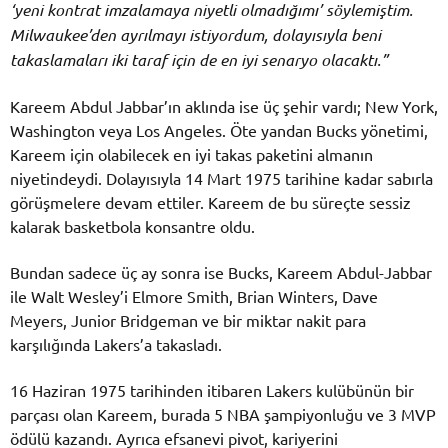
‘yeni kontrat imzalamaya niyetli olmadığımı’ söylemiştim.
Milwaukee’den ayrılmayı istiyordum, dolayısıyla beni
takaslamaları iki
taraf için de en iyi senaryo olacaktı.”
Kareem Abdul Jabbar’ın aklında ise üç şehir vardı; New York,
Washington veya Los Angeles. Öte yandan Bucks yönetimi,
Kareem için olabilecek en iyi takas paketini almanın
niyetindeydi. Dolayısıyla 14 Mart 1975 tarihine kadar sabırla
görüşmelere devam ettiler. Kareem de bu süreçte sessiz
kalarak basketbola konsantre oldu.
Bundan sadece üç ay sonra ise Bucks, Kareem Abdul-Jabbar
ile Walt Wesley’i Elmore Smith, Brian Winters, Dave
Meyers, Junior Bridgeman ve bir miktar nakit para
karşılığında Lakers’a takasladı.
16 Haziran 1975 tarihinden itibaren Lakers kulübünün bir
parçası olan Kareem, burada 5 NBA şampiyonluğu ve 3 MVP
ödülü kazandı. Ayrıca efsanevi pivot, kariyerini