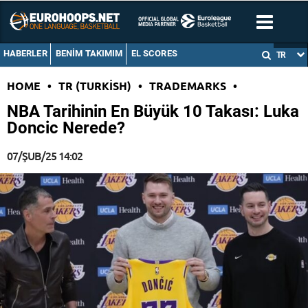
HABERLER
BENIM TAKIMIM
EL SCORES
TR
HOME
•
TR (TURKISH)
•
TRADEMARKS
•
NBA Tarihinin En Büyük 10 Takası: Luka
Doncic Nerede?
07/ŞUB/25 14:02