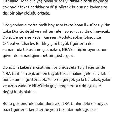
Özellikle Doncic’in yaşındaki süper yıldızların tarih boyunca
çok nadir takaslandıklarını düşünürsek bunun ne kadar sıra
dışı bir olay olduğu ortada.
Öte yandan elbette tarih boyunca takaslanan ilk süper yıldız
Luka Doncic değil ve muhtemelen sonuncusu da olmayacak.
Doncic’e gelene kadar Kareem Abdul-Jabbar, Shaquille
O’Neal ve Charles Barkley gibi büyük figürlerin de
zamanında takaslanmış olmaları, NBA’de hiçbir oyuncunun
güvende olmadığının net bir göstergesi.
Doncic’in Lakers’a katılması, önümüzdeki 10 yıl içerisinde
NBA tarihinin açık ara en büyük takası haline gelebilir. Tabii
bunu zaman gösterecek. Yine de gerçek şu ki bu takas, yakın
ve uzun vadede NBA’deki güç dengelerini ciddi şekilde
değiştirmiş olabilir.
Bunu göz önünde bulundurarak, NBA tarihindeki en büyük
bazı figürlerin kendilerine yeni takımlar bulduğu bazı