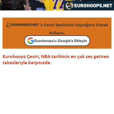
'u Favori Basketbol Kaynağınız Olarak
Kullanın.
Eurohoops'u Google'a Ekleyin
Eurohoops Çeviri, NBA tarihinin en çok ses getiren
takaslarıyla karşınızda.