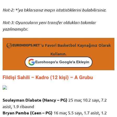
Not-2: *’ya tıklarsanız maçın istatistiklerini bulabilirsiniz.
Not-3: Oyuncuların yeni transfer oldukları takımlar
yazılmamıştır.
'u Favori Basketbol Kaynağınız Olarak
Kullanın.
Eurohoops'u Google'a Ekleyin
Fildişi Sahili – K
adro (12 kişi) – A Grubu
Souleyman Diabate (Nancy – PG)
25 maç 10.2 sayı, 7.2
asist, 1.9 ribaund
Bryan Pamba (Caen – PG)
16 maç 5.5 sayı, 1.7 asist, 1.2