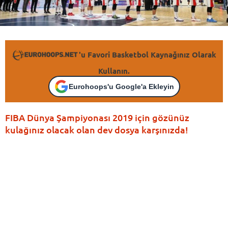
'u Favori Basketbol Kaynağınız Olarak
Kullanın.
Eurohoops'u Google'a Ekleyin
FIBA Dünya Şampiyonası 2019 için gözünüz
kulağınız olacak olan dev dosya karşınızda!