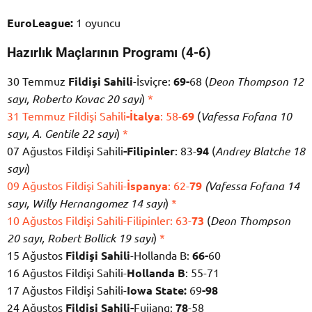
EuroLeague:
1 oyuncu
Hazırlık Maçlarının Programı (4-6)
30 Temmuz
Fildişi Sahili
-İsviçre:
69-
68 (
Deon Thompson 12
sayı, Roberto Kovac 20 sayı
)
*
31 Temmuz Fildişi Sahili
-İtalya
: 58-
69
(
Vafessa Fofana 10
sayı, A. Gentile 22 sayı
)
*
07 Ağustos Fildişi Sahili
-Filipinler
: 83-
94
(
Andrey Blatche 18
sayı
)
09 Ağustos Fildişi Sahili-
İspanya
: 62-
79
(Vafessa Fofana 14
sayı, Willy Hernangomez 14 sayı
)
*
10 Ağustos Fildişi Sahili-Filipinler: 63-
73
(
Deon Thompson
20 sayı, Robert Bollick 19 sayı
)
*
15 Ağustos
Fildişi Sahili
-Hollanda B:
66-
60
16 Ağustos Fildişi Sahili-
Hollanda B
: 55-71
17 Ağustos Fildişi Sahili-
Iowa State:
69
-98
24 Ağustos
Fildişi Sahili-
Fujiang:
78
-58