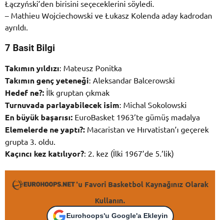
Łączyński’den birisini seçeceklerini söyledi.
– Mathieu Wojciechowski ve Łukasz Kolenda aday kadrodan
ayrıldı.
7 Basit Bilgi
Takımın yıldızı
: Mateusz Ponitka
Takımın genç yeteneği
: Aleksandar Balcerowski
Hedef ne?:
İlk gruptan çıkmak
Turnuvada parlayabilecek isim
: Michal Sokolowski
En büyük başarısı:
EuroBasket 1963’te gümüş madalya
Elemelerde ne yaptı?:
Macaristan ve Hırvatistan’ı geçerek
grupta 3. oldu.
Kaçıncı kez katılıyor?
: 2. kez (İlki 1967’de 5.’lik)
'u Favori Basketbol Kaynağınız Olarak
Kullanın.
Eurohoops'u Google'a Ekleyin