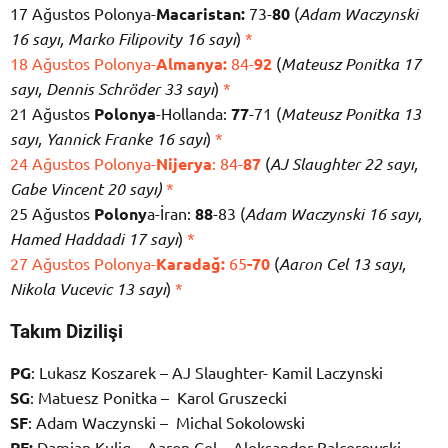
17 Ağustos Polonya-
Macaristan:
73-
80
(
Adam Waczynski
16 sayı, Marko Filipovity 16 sayı
)
*
18 Ağustos Polonya-
Almanya:
84-
92
(
Mateusz Ponitka 17
sayı, Dennis Schröder 33 sayı
)
*
21 Ağustos
Polonya
-Hollanda:
77
-71 (
Mateusz Ponitka 13
sayı, Yannick Franke 16 sayı
)
*
24 Ağustos Polonya-
Nijerya
: 84-
87
(
AJ Slaughter 22 sayı,
Gabe Vincent 20 sayı)
*
25 Ağustos
Polony
a-İran:
88
-83 (
Adam Waczynski 16 sayı,
Hamed Haddadi 17 sayı
)
*
27 Ağustos Polonya-
Karadağ:
65
-70
(
Aaron Cel 13 sayı,
Nikola Vucevic 13 sayı
)
*
Takım Dizilişi
PG
: Lukasz Koszarek – AJ Slaughter- Kamil Laczynski
SG
: Matuesz Ponitka – Karol Gruszecki
SF
: Adam Waczynski – Michal Sokolowski
PF:
Damian Kulig – Aaron Cel – Aleksander Balcerowski