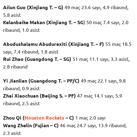
Ailun Guo (Xinjiang T. – G)
49 maç 23.6 sayı, 4.9 ribaund,
5.8 asist
Kelanbaike Makan (Xinjiang T. – SG
) 50 maç 7.4 sayı, 2.0
ribaund, 1.0 asist
Abudushalamu Abudurexiti (Xinjiang T. – F)
55 maç 18.5
sayı, 7.4 ribaund, 1.8 asist
Rui Zhao (Guangdong T. – SG)
51 maç 11.1 sayı, 3.3 asist,
2.8 ribaund
Yi Jianlian (Guangdong T. – PF/C)
49 maç 22.1 sayı, 9.8
ribaund, 0.9 asist
Zhai Xiaochuan (Beijing S. – PF)
47 maç 14.1 sayı, 5.9
ribaund, 2.5 asist
Zhou Qi (
Houston Rockets
– C)
1 maç 2.0 sayı
Wang Zhelin (Fujian – C)
46 maç 24.7 sayı, 13.9 ribaund,
2.3 asist