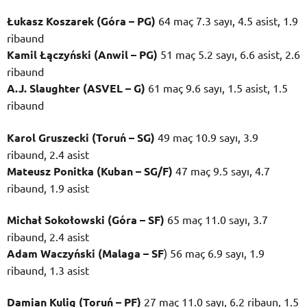
Łukasz Koszarek (Góra – PG)
64 maç 7.3 sayı, 4.5 asist, 1.9
ribaund
Kamil Łączyński (Anwil – PG)
51 maç 5.2 sayı, 6.6 asist, 2.6
ribaund
A.J. Slaughter (ASVEL – G)
61 maç 9.6 sayı, 1.5 asist, 1.5
ribaund
Karol Gruszecki (Toruń – SG)
49 maç 10.9 sayı, 3.9
ribaund, 2.4 asist
Mateusz Ponitka (Kuban – SG/F)
47 maç 9.5 sayı, 4.7
ribaund, 1.9 asist
Michał Sokołowski (Góra – SF)
65 maç 11.0 sayı, 3.7
ribaund, 2.4 asist
Adam Waczyński (Malaga – SF
) 56 maç 6.9 sayı, 1.9
ribaund, 1.3 asist
Damian Kulig (Toruń – PF)
27 maç 11.0 sayı, 6.2 ribaun, 1.5