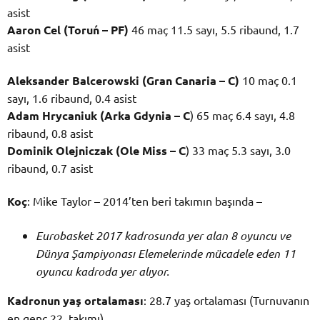
asist
Aaron Cel (Toruń – PF)
46 maç 11.5 sayı, 5.5 ribaund, 1.7
asist
Aleksander Balcerowski (Gran Canaria – C)
10 maç 0.1
sayı, 1.6 ribaund, 0.4 asist
Adam Hrycaniuk (Arka Gdynia – C
) 65 maç 6.4 sayı, 4.8
ribaund, 0.8 asist
Dominik Olejniczak (Ole Miss – C
) 33 maç 5.3 sayı, 3.0
ribaund, 0.7 asist
Koç
: Mike Taylor – 2014’ten beri takımın başında –
Eurobasket 2017 kadrosunda yer alan 8 oyuncu ve
Dünya Şampiyonası Elemelerinde mücadele eden 11
oyuncu kadroda yer alıyor.
Kadronun yaş ortalaması
: 28.7 yaş ortalaması (Turnuvanın
en genç 22. takımı)