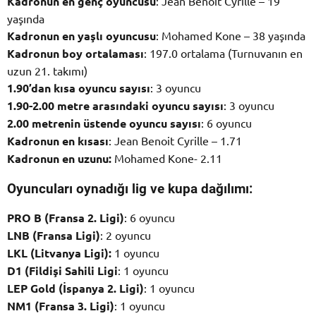
Kadronun en genç oyuncusu
: Jean Benoit Cyrille – 19
yaşında
Kadronun en yaşlı oyuncusu
: Mohamed Kone – 38 yaşında
Kadronun boy ortalaması
: 197.0 ortalama (Turnuvanın en
uzun 21. takımı)
1.90’dan kısa oyuncu sayısı
: 3 oyuncu
1.90-2.00 metre arasındaki oyuncu sayısı
: 3 oyuncu
2.00 metrenin üstende oyuncu sayısı
: 6 oyuncu
Kadronun en kısası
: Jean Benoit Cyrille – 1.71
Kadronun en uzunu:
Mohamed Kone- 2.11
Oyuncuları oynadığı lig ve kupa dağılımı:
PRO B (Fransa 2. Ligi)
: 6 oyuncu
LNB (Fransa Ligi)
: 2 oyuncu
LKL (Litvanya Ligi):
1 oyuncu
D1 (Fildişi Sahili Ligi
: 1 oyuncu
LEP Gold (İspanya 2. Ligi)
: 1 oyuncu
NM1 (Fransa 3. Ligi)
: 1 oyuncu