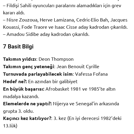
– Fildişi Sahili oyuncuları paralarını alamadıkları için grev
kararı aldı.
– Nisre Zouzoua, Herve Lamizana, Cedric-Elio Bah, Jacques
Kouassi, Fode Traore ve Isaac Cisse aday kadrodan çıkarıldı.
– Amadou Sidibe aday kadrodan çıkarıldı.
7 Basit Bilgi
Takımın yıldızı
: Deon Thompson
Takımın genç yeteneği
: Jean Benouit Cyrille
Turnuvada parlayabilecek isim
: Vafessa Fofana
Hedef ne?:
En azından bir galibiyet
En büyük başarısı:
Afrobasket 1981 ve 1985’te altın
madalya kazandı.
Elemelerde ne yaptı?:
Nijerya ve Senegal’in arkasında
grupta 3. oldu.
Kaçıncı kez katılıyor?
: 3. kez (En iyi derecesi 1982’deki
13.lük)