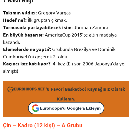
7 Basit Bilgi
Takımın yıldızı
: Gregory Vargas
Hedef ne?:
İlk gruptan çıkmak.
Turnuvada parlayabilecek isim
: Jhornan Zamora
En büyük başarısı:
AmericaCup 2015’te altın madalya
kazandı.
Elemelerde ne yaptı?:
Grubunda Brezilya ve Dominik
Cumhuriyeti’ni geçerek 2. oldu.
Kaçıncı kez katılıyor?
: 4. kez (En son 2006 Japonya’da yer
almıştı)
'u Favori Basketbol Kaynağınız Olarak
Kullanın.
Eurohoops'u Google'a Ekleyin
Çin – K
adro (12 kişi) – A Grubu