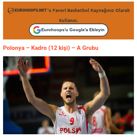
'u Favori Basketbol Kaynağınız Olarak
Kullanın.
Eurohoops'u Google'a Ekleyin
Polonya – K
adro (12 kişi) – A Grubu