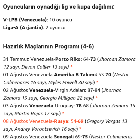
Oyuncuların oynadığı lig ve kupa dağılımı:
V-LPB (Venezuela)
: 10 oyuncu
Liga-A (Arjantin)
: 2 oyuncu
Hazırlık Maçlarının Programı (4-6)
31 Temmuz Venezuela-
Porto Riko
: 64
-73
(
Jhornan Zamora
12 sayı, Devon Collier 13 sayı)
*
01 Ağustos Venezuela-
Amerika B Takımı:
53-
70
(
Nestor
Colmenares 16 sayı, Myles Powell 30 sayı
)
*
02 Ağustos
Venezuela
-Virgin Adaları: 87-84 (
Jhornan
Zamora 19 sayı, Georgio Milligan 22 sayı)
*
03 Ağustos
Venezuela
-Uruguay:
78
-68 (
Jhornan Zamora 15
sayı, Martin Rojas 17 sayı
)
*
08 Ağustos Venezuela-
Rusya
: 54-
69
(
Gregory Vargas 13
sayı, Andrey Vorontsevich 16 sayı
)
*
09 Ağustos Venezuela-
Senegal:
69
-75
(
Nestor Colmenares