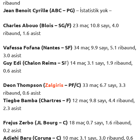
ribaund
Jean Benoit Cyrille (ABC – PG)
– İstatistik yok –
Charles Abouo (Blois – SG/F)
23 maç 10.8 sayı, 4.0
ribaund, 1.6 asist
Vafessa Fofana (Nantes – SF)
34 maç 9.9 sayı, 5.1 ribaund,
3.0 asist
Guy Edi (Chalon Reims – S
F) 14 maç 3.1 sayı, 1.9 ribaund,
0.6 asist
Deon Thompson (
Zalgiris
– PF/C)
33 maç 6.7 sayı, 3.3
ribaund, 0.6 asist
Tiegbe Bamba (Chartres – F)
12 maç 9.8 sayı, 4.4 ribaund,
2.3 asist
Frejus Zerbo (JL Bourg – C)
18 maç 0.7 sayı, 1.6 ribaund,
0.2 asist
Adjehi Baru (Coruna –
C)
10 maç 3.1 sayı, 3.0 ribaund, 0.6