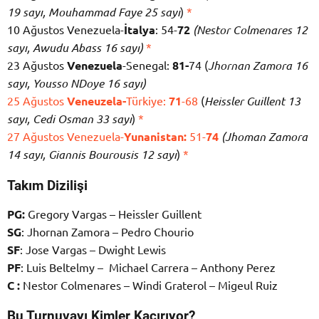
19 sayı, Mouhammad Faye 25 sayı
)
*
10 Ağustos Venezuela-
İtalya
: 54-
72
(Nestor Colmenares 12
sayı, Awudu Abass 16 sayı)
*
23 Ağustos
Venezuela
-Senegal:
81-
74 (
Jhornan Zamora 16
sayı, Yousso NDoye 16 sayı)
25 Ağustos
Veneuzela-
Türkiye:
71
-68
(
Heissler Guillent 13
sayı, Cedi Osman 33 sayı
)
*
27 Ağustos Venezuela-
Yunanistan:
51-
74
(Jhoman Zamora
14 sayı, Giannis Bourousis 12 sayı
)
*
Takım Dizilişi
PG:
Gregory Vargas – Heissler Guillent
SG
: Jhornan Zamora – Pedro Chourio
SF
: Jose Vargas – Dwight Lewis
PF
: Luis Beltelmy – Michael Carrera – Anthony Perez
C :
Nestor Colmenares – Windi Graterol – Migeul Ruiz
Bu Turnuvayı Kimler Kaçırıyor?