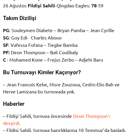
26 Ağustos
Fildişi Sahili
-Qingdao Eagles:
78
-59
Takım Dizilişi
PG
: Souleymen Diabete – Bryan Pamba – Jean Cyrille
SG
: Guy Edi- Charles Abouo
SF
: Vafessa Fofana – Tiegbe Bamba
PF:
Deon Thompson – Bali Coulibaly
C
: Mohamed Kone – Frejus Zerbo – Adjehi Baru
Bu Turnuvayı Kimler Kaçırıyor?
– Jean Francois Kebe, Nisre Zouzoua, Cedric-Elio Bah ve
Herve Lamizana bu turnuvada yok.
Haberler
– Fildişi Sahili, turnuva öncesinde
Deon Thompson’ı
devşirdi.
– Fildişi Sahili, turnuva hazırlıklarına 10 Temmuz’da başladı.