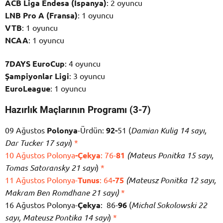
ACB Liga Endesa (İspanya)
: 2 oyuncu
LNB Pro A (Fransa)
: 1 oyuncu
VTB
: 1 oyuncu
NCAA
: 1 oyuncu
7DAYS EuroCup
: 4 oyuncu
Şampiyonlar Ligi
: 3 oyuncu
EuroLeague
: 1 oyuncu
Hazırlık Maçlarının Programı (3-7)
09 Ağustos
Polonya
-Ürdün:
92-
51 (
Damian Kulig 14 sayı,
Dar Tucker 17 sayı
)
*
10 Ağustos Polonya
-Çekya
: 76-
81
(Mateus Ponitka 15 sayı,
Tomas Satoransky 21 sayı
)
*
11 Ağustos Polonya-
Tunus
: 64
-75
(Mateusz Ponitka 12 sayı,
Makram Ben Romdhane 21 sayı)
*
16 Ağustos Polonya-
Çekya
: 86-
96
(
Michal Sokolowski 22
sayı, Mateusz Pontika 14 sayı
)
*