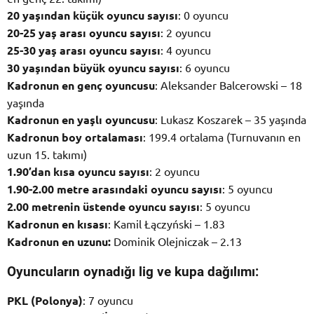
20 yaşından küçük oyuncu sayısı
: 0 oyuncu
20-25 yaş arası oyuncu sayısı
: 2 oyuncu
25-30 yaş arası oyuncu sayısı
: 4 oyuncu
30 yaşından büyük oyuncu sayısı
: 6 oyuncu
Kadronun en genç oyuncusu
: Aleksander Balcerowski – 18
yaşında
Kadronun en yaşlı oyuncusu
: Lukasz Koszarek – 35 yaşında
Kadronun boy ortalaması
: 199.4 ortalama (Turnuvanın en
uzun 15. takımı)
1.90’dan kısa oyuncu sayısı
: 2 oyuncu
1.90-2.00 metre arasındaki oyuncu sayısı
: 5 oyuncu
2.00 metrenin üstende oyuncu sayısı
: 5 oyuncu
Kadronun en kısası
: Kamil Łączyński – 1.83
Kadronun en uzunu:
Dominik Olejniczak – 2.13
Oyuncuların oynadığı lig ve kupa dağılımı:
PKL (Polonya)
: 7 oyuncu