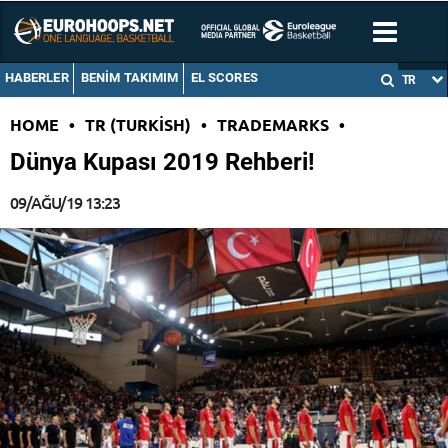
HABERLER
BENIM TAKIMIM
EL SCORES
TR
HOME
•
TR (TURKISH)
•
TRADEMARKS
•
Dünya Kupası 2019 Rehberi!
09/AĞU/19 13:23