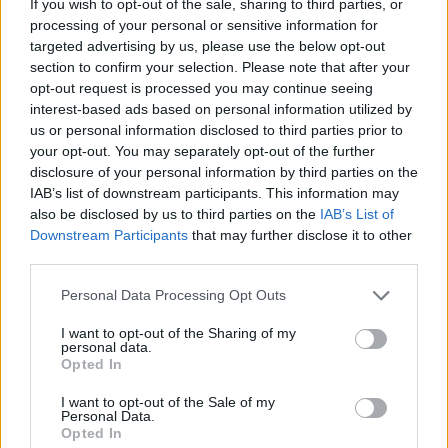
If you wish to opt-out of the sale, sharing to third parties, or
Η Εθνική Γυναικών πήρε τη νίκη στο Μάντσεστερ με 73-66
processing of your personal or sensitive information for
επί της Μεγάλης Βρετανίας και ξεκίνησε ιδανικά την
targeted advertising by us, please use the below opt-out
παρουσία...
section to confirm your selection. Please note that after your
opt-out request is processed you may continue seeing
Εθνική Γυναικών: Ηττήθηκε
interest-based ads based on personal information utilized by
από την Ιταλία και
us or personal information disclosed to third parties prior to
αποχαιρέτησε το Ευρωμπάσκετ
your opt-out. You may separately opt-out of the further
20/JUN/21 20:05
disclosure of your personal information by third parties on the
IAB’s list of downstream participants. This information may
Η Εθνική Γυναικών σε περίπτωση νίκης είχε ελπίδες
also be disclosed by us to third parties on the
IAB’s List of
πρόκρισης στην επόμενη φάση, όμως δεν τα κατάφερε
Downstream Participants
that may further disclose it to other
απέναντι στην Ιταλία...
third parties.
Εθνική Γυναικών: Πρεμιέρα στο
Please note that this website/app uses one or more Google
Personal Data Processing Opt Outs
Ευρωμπάσκετ με ήττα
services and may gather and store information including but
not limited to your visit or usage behaviour. You may click to
I want to opt-out of the Sharing of my
17/JUN/21 17:05
personal data.
grant or deny consent to Google and its third-party tags to
Opted In
Με ήττα ξεκίνησε στο Ευρωμπάσκετ
use your data for below specified purposes in below Google
η Εθνική Γυναικών, μετά το 70-55
consent section.
I want to opt-out of the Sale of my
από το Μαυροβούνιο.
Personal Data.
Opted In