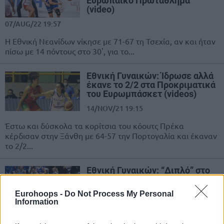
Ευρωπαϊκό Πρωτάθλημα
(video)
07/AUG/22 19:57
Η Εθνική Νεανίδων νίκησε με 71-67 τη Τσεχία, αν και ήταν
πίσω με 14 πόντους στο 30', για το...
Εθνική Γυναικών: Ίδρωσε αλλά
έκανε το 2/2 στα Προκριματικά
του Ευρωμπάσκετ (videos)
14/NOV/21 19:15
Έστω και δύσκολα τα κορίτσια του κόουτς Πρέκα
κέρδισαν στην Ξάνθη με 64-57 την Πορτογαλία και έκαναν
το 2/2...
Εθνική Γυναικών: “Διπλό” στο
Μάντσεστερ και πρεμιέρα με το
δεξί στα προκριματικά του
Eurohoops -
Do Not Process My Personal
Ευρωμπάσκετ 2023
Information
11/NOV/21 22:58