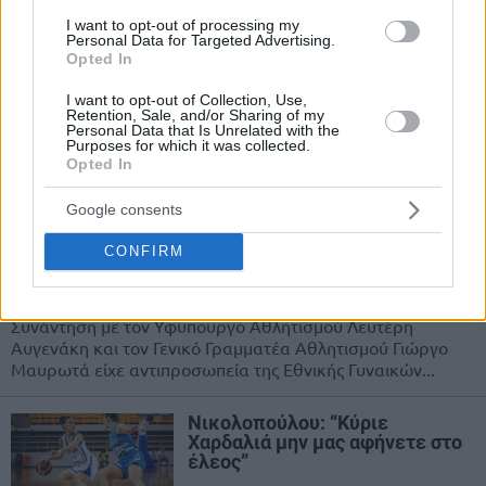
Εθνική Γυναικών: Με Σερβία,
I want to opt-out of processing my
Ιταλία και Μαυροβούνιο στον
Personal Data for Targeted Advertising.
όμιλο του Ευρωμπάσκετ (photo)
Opted In
08/MAR/21 15:27
I want to opt-out of Collection, Use,
Retention, Sale, and/or Sharing of my
Η Εθνική Γυναικών θα αγωνιστεί στον δεύτερο όμιλο του
Personal Data that Is Unrelated with the
Ευρωμπάσκετ 2021, όπου θα αντιμετωπίσει τις Σερβία,
Purposes for which it was collected.
Ιταλία και Μαυροβούνιο.
Opted In
Google consents
Εθνική Γυναικών: Συνάντηση με
Αυγενάκη – Μαυρωτά για την
CONFIRM
επανέναρξη της Α1
15/FEB/21 20:18
Συνάντηση με τον Υφυπουργό Αθλητισμού Λευτέρη
Αυγενάκη και τον Γενικό Γραμματέα Αθλητισμού Γιώργο
Μαυρωτά είχε αντιπροσωπεία της Εθνικής Γυναικών...
Νικολοπούλου: “Κύριε
Χαρδαλιά μην μας αφήνετε στο
έλεος”