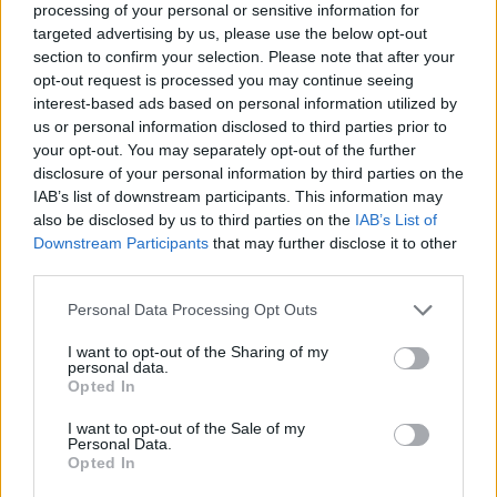
processing of your personal or sensitive information for
θα καλύψει το κενό του Νίκου
targeted advertising by us, please use the below opt-out
Παππά στην Ζιελόνα Γκόρα.
section to confirm your selection. Please note that after your
opt-out request is processed you may continue seeing
Νίκος Παππάς: Ακόμα μια
interest-based ads based on personal information utilized by
σπουδαία εμφάνιση με τη
us or personal information disclosed to third parties prior to
Ζιελόνα Γκόρα
your opt-out. You may separately opt-out of the further
03/MAR/21 23:10
disclosure of your personal information by third parties on the
IAB’s list of downstream participants. This information may
Ο Νίκος Παππάς ήταν για ακόμα μια φορά ο κορυφαίος της
also be disclosed by us to third parties on the
IAB’s List of
Ζιελόνα Γκόρα, η οποία πήρε άνετα τη νίκη...
Downstream Participants
that may further disclose it to other
third parties.
Νίκος Παππάς: Σούπερ
ντεμπούτο με την Ζιελόνα
Please note that this website/app uses one or more Google
Personal Data Processing Opt Outs
Γκόρα (video)
services and may gather and store information including but
25/FEB/21 21:13
not limited to your visit or usage behaviour. You may click to
I want to opt-out of the Sharing of my
personal data.
grant or deny consent to Google and its third-party tags to
Opted In
Ο Νίκος Παπάς αγωνίστηκε για πρώτη φορά με τη φανέλα
use your data for below specified purposes in below Google
της Ζιελόνα Γκόρα, όντας εξαιρετικός στο ματς με
consent section.
I want to opt-out of the Sale of my
αντίπαλο...
Personal Data.
Opted In
Νίκος Παππάς: Ανακοινώθηκε