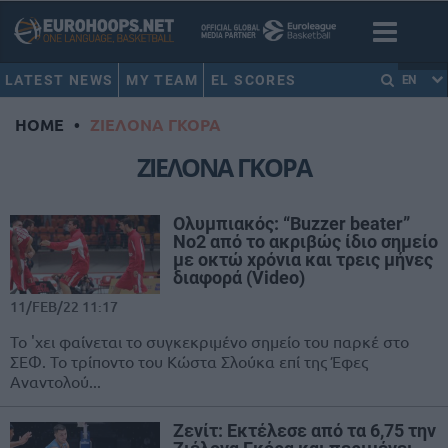
LATEST NEWS
MY TEAM
EL SCORES
EN
HOME
•
ΖΙΕΛΟΝΑ ΓΚΟΡΑ
ΖΙΕΛΟΝΑ ΓΚΟΡΑ
Ολυμπιακός: “Buzzer beater”
Νο2 από το ακριβώς ίδιο σημείο
με οκτώ χρόνια και τρεις μήνες
διαφορά (Video)
11/FEB/22 11:17
Το 'χει φαίνεται το συγκεκριμένο σημείο του παρκέ στο
ΣΕΦ. Το τρίποντο του Κώστα Σλούκα επί της Έφες
Αναντολού...
Ζενίτ: Εκτέλεσε από τα 6,75 την