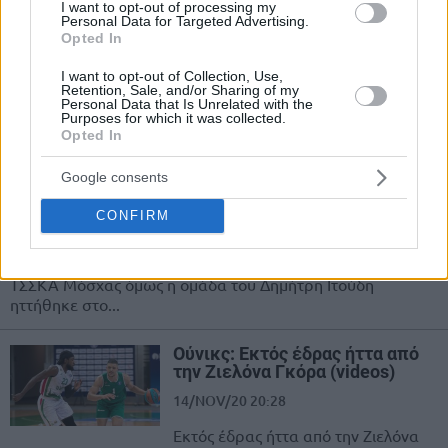
I want to opt-out of processing my
από την Ζιελόνα Γκόρα
Personal Data for Targeted Advertising.
Opted In
23/FEB/21 16:38
Ο Νίκος Παππάς θα συνεχίσει την
I want to opt-out of Collection, Use,
Retention, Sale, and/or Sharing of my
καριέρα του στην VTB και τη Ζιελόν
Personal Data that Is Unrelated with the
Γκόρα, η οποία έπεισε τον 31χρονο...
Purposes for which it was collected.
Opted In
VTB: Ο Ρίτσαρντ’ς “ξέρανε” την
Google consents
ΤΣΣΚΑ στην επιστροφή του
Τζέιμς! (video)
CONFIRM
01/FEB/21 21:22
Ο Μάικ Τζέιμς επέστρεψε στην αγωνιστική δράση για την
ΤΣΣΚΑ Μόσχας όμως η ομάδα του Δημήτρη Ιτούδη
ηττήθηκε στο...
Ούνικς: Εκτός έδρας ήττα από
την Ζιελόνα Γκόρα (videos)
14/NOV/20 20:28
Εκτός έδρας ήττα από την Ζιελόνα