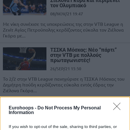
Ζιέλονα Γκόρα και περιμένει
τον Ολυμπιακό
08/NOV/21 19:47
Με νίκη συνέχισε τις υποχρεώσεις της στην VTB League η
Ζενίτ Αγίας Πετρούπολης κερδίζοντας εύκολα τον Ζιέλονα
Γκόρα με...
ΤΣΣΚΑ Μόσχας: Νέο “πάρτι”
στην VTB με πολλούς
πρωταγωνιστές!
26/SEP/21 15:50
Το 2/2 στην VTB League πανηγύρισε η ΤΣΣΚΑ Μόσχας του
Δημήτρη Ιτούδη κερδίζοντας εύκολα εντός έδρας την
Ζιέλονα Γκόρα...
Ζιελόνα Γκόρα: Αντικαταστάτης
Eurohoops -
Do Not Process My Personal
του Νίκου Παππά ο Άνταμ Σμιθ
Information
11/MAR/21 15:24
If you wish to opt-out of the sale, sharing to third parties, or
Ο Άνταμ Σμιθ θα είναι ο παίκτης που