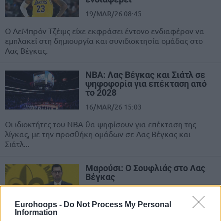
19/MAR/26 08:45
Ο ΛεΜπρόν Τζέιμς είχε εκφράσει έντονο ενδιαφέρον να
εμπλακεί στη δημιουργία και συνιδιοκτησία ομάδας στο
Λας Βέγκας.
NBA: Λας Βέγκας και Σιάτλ σε
ψηφοφορία για επέκταση από
το 2028
16/MAR/26 15:03
Οι ιδιοκτήτες του NBA θα ψηφίσουν για επέκταση της
λίγκας, με την προσθήκη ομάδων σε Λας Βέγκας και
Σιάτλ...
Μαρούσι: Ο Σουφλιάς στο Λας
Βέγκας
07/JUL/25 16:26
Eurohoops -
Do Not Process My Personal
Την Τετάρτη (09/07) αναχωρεί για το
Information
Λας Βέγκας ο General Manager της