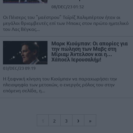
08/DEC/23 01:52
Οι Πέισερς του "μαέστρου" Ταϊρίζ Χαλιμπέρτον ήταν οι
μεγάλοι θριαμβευτές επί των Μπακς στον πρώτο ημιτελικό
του Λας Βέγκας...
Μαρκ Κιούμπαν: Οι απορίες για
την πώληση των Μαβς στη
Μίριαμ Άντελσον και η…
Χάποελ Ιερουσαλήμ!
03/DEC/23 09:19
Η ξαφνική κίνηση του Κιούμπαν να παραχωρήσει την
πλειοψηφία των μετοχών, ο ενεργός ρόλος του στην
επόμενη σελίδα, η...
›
1
2
3
»