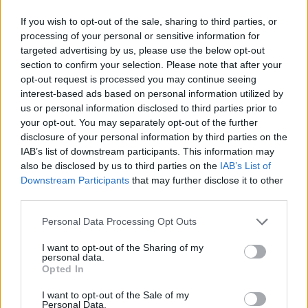
ΚΑΕ Μαρούσι, Θανάσης Σουφλιάς,
If you wish to opt-out of the sale, sharing to third parties, or
για να παρακολουθήσει...
processing of your personal or sensitive information for
targeted advertising by us, please use the below opt-out
Μπαρτζώκας: Πάει Λας Βέγκας
section to confirm your selection. Please note that after your
για το Summer League και
opt-out request is processed you may continue seeing
επαφές
interest-based ads based on personal information utilized by
02/JUL/25 14:39
us or personal information disclosed to third parties prior to
your opt-out. You may separately opt-out of the further
Ο Γιώργος Μπαρτζώκας θα βρεθεί στο Summer League
disclosure of your personal information by third parties on the
του NBA στο Λας Βέγκας, όπου μεταξύ άλλων θα
IAB’s list of downstream participants. This information may
υπάρξουν επαφές...
also be disclosed by us to third parties on the
IAB’s List of
Downstream Participants
that may further disclose it to other
Σίλβερ: “Εξετάζουμε την
third parties.
αύξηση των ομάδων, ξεκάθαρο
ενδιαφέρον για Σιάτλ και Λας
Please note that this website/app uses one or more Google
Personal Data Processing Opt Outs
Βέγκας”
services and may gather and store information including but
17/APR/25 22:21
not limited to your visit or usage behaviour. You may click to
I want to opt-out of the Sharing of my
personal data.
grant or deny consent to Google and its third-party tags to
Ο Άνταμ Σίλβερ για μία ενδεχόμενη αύξηση των ομάδων
Opted In
use your data for below specified purposes in below Google
στο ΝΒΑ από 30 σε 32 και το... ξεκάθαρο ενδιαφέρον...
consent section.
I want to opt-out of the Sale of my
Personal Data.