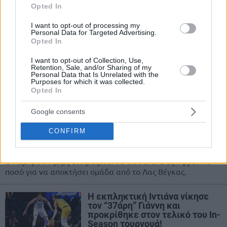
Γιάννης ενόψει… Λας Βέγκας:
Opted In
“Δεν τζογάρω, δεν πίνω επειδή
ξέρω ότι αν ξεκινήσω, θα είναι
I want to opt-out of processing my
δύσκολο να ξεφύγω”
Personal Data for Targeted Advertising.
Opted In
11/DEC/24 09:06
I want to opt-out of Collection, Use,
Ο Γιάννης Αντετοκούνμπο θα ταξιδέψει και φέτος με τους
Retention, Sale, and/or Sharing of my
Personal Data that Is Unrelated with the
Μπακς στο Λας Βέγκας, καθώς οδήγησε την ομάδα του
Purposes for which it was collected.
στην...
Opted In
ΛεΜπρον: Δίνει 7 δισ. δολάρια
Google consents
για ν’ αγοράσει ομάδα στο NBA
απ’ το Λας Βέγκας
CONFIRM
19/JUL/24 19:55
Ο Λεμπρόν Τζέιμς ετοιμάζεται να δώσει ένα εξωφρενικό
ποσό για να αποκτήσει ομάδα από το Λας Βέγκας.
Η εκπληκτική Ιντιάνα νίκησε
τον “37άρη” Γιάννη και
προκρίθηκε στον τελικό του In-
Season τουρνουά!