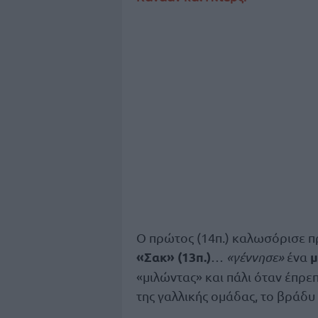
Ο πρώτος (14π.) καλωσόρισε π
«Σακ» (13π.)
μ
…
«γέννησε»
ένα
«μιλώντας» και πάλι όταν έπρε
της γαλλικής ομάδας, το βράδυ 