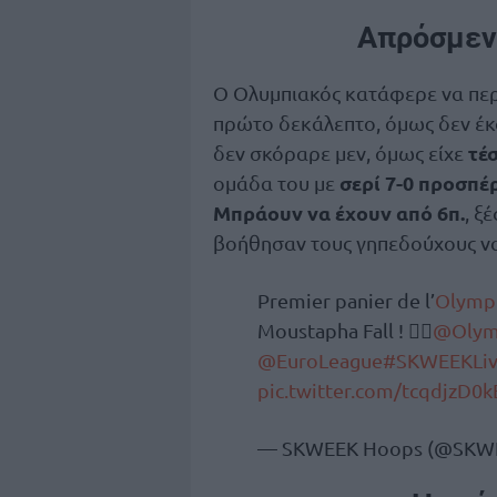
Απρόσμεν
Ο Ολυμπιακός κατάφερε να περ
πρώτο δεκάλεπτο, όμως δεν έκ
τέ
δεν σκόραρε μεν, όμως είχε
σερί 7-0 προσπέ
ομάδα του με
Μπράουν να έχουν από 6π.
, ξ
βοήθησαν τους γηπεδούχους να
Premier panier de l’
Olymp
Moustapha Fall ! 😵‍💫
@Olym
@EuroLeague
#SKWEEKLi
pic.twitter.com/tcqdjzD0k
— SKWEEK Hoops (@SKW