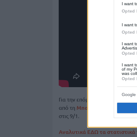
I want t
Opted 
I want t
Opted 
I want 
Advertis
Opted 
I want t
of my P
was col
Opted 
Google 
η
Για την επόμενη, 20
αγωνιστική
Μπαρτσελόνα
από τη
στις 10/
στις 9/1.
Αναλυτικά ΕΔΩ τα στατιστικά