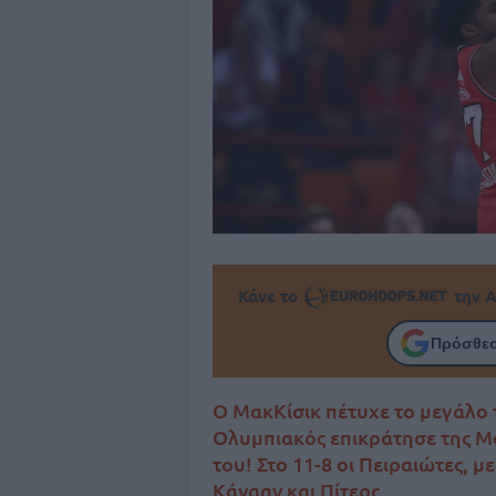
Κάνε το
την Α
Πρόσθεσ
Ο ΜακΚίσικ πέτυχε το μεγάλο τρ
Ολυμπιακός επικράτησε της Μο
του! Στο 11-8 οι Πειραιώτες, 
Κάνααν και Πίτερς.