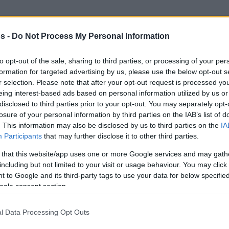
s -
Do Not Process My Personal Information
στο σκορ στο μεγαλύτερο μέρος της
ν με τρίποντο του Κάνααν στα 3:16 για τη
to opt-out of the sale, sharing to third parties, or processing of your per
 και λύσεις στο φινάλε. Ενώ κρατώντας
formation for targeted advertising by us, please use the below opt-out s
r selection. Please note that after your opt-out request is processed y
, με την άμυνα κυρίως του
Ουόκαπ
,
eing interest-based ads based on personal information utilized by us or
ένατη ήττα
νους στην
τους στη σεζόν.
disclosed to third parties prior to your opt-out. You may separately opt-
losure of your personal information by third parties on the IAB’s list of
γωνιστής στη δεύτερη περίοδο, πήρε το
. This information may also be disclosed by us to third parties on the
IA
Participants
that may further disclose it to other third parties.
ρισε στους Πειραιώτες ένα σημαντικό ματς,
ντως, το -8 της ήττας στο πρώτο γύρο στο
 that this website/app uses one or more Google services and may gath
including but not limited to your visit or usage behaviour. You may click 
 to Google and its third-party tags to use your data for below specifi
ogle consent section.
l Data Processing Opt Outs