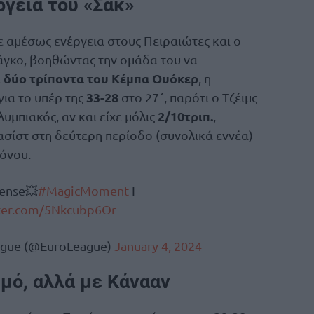
ργεια του «Σακ»
 αμέσως ενέργεια στους Πειραιώτες και ο
άγκο, βοηθώντας την ομάδα του να
δύο τρίποντα του Κέμπα Ουόκερ
ε
, η
33-28
για το υπέρ της
στο 27΄, παρότι ο Τζέιμς
2/10τριπ.
υμπιακός, αν και είχε μόλις
,
 ασίστ στη δεύτερη περίοδο (συνολικά εννέα)
όνου.
fense💥
#MagicMoment
I
tter.com/5Nkcubp6Or
eague (@EuroLeague)
January 4, 2024
μό, αλλά με Κάνααν