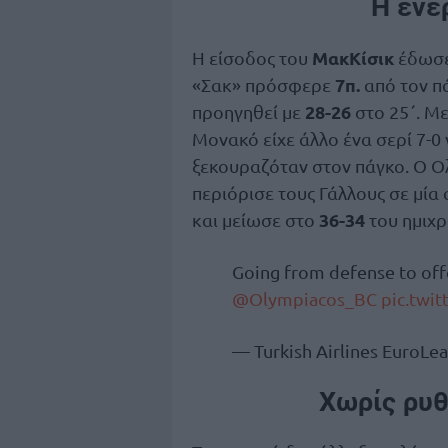
Η ενέ
ΜακΚίσικ
Η είσοδος του
έδωσε
7π.
«Σακ» πρόσφερε
από τον π
28-26
προηγηθεί με
στο 25΄. Μ
Μονακό είχε άλλο ένα σερί 7-0 
ξεκουραζόταν στον πάγκο. Ο Ολ
περιόρισε τους Γάλλους σε μία
36-34
και μείωσε στο
του ημιχρ
Going from defense to of
@Olympiacos_BC
pic.twi
— Turkish Airlines EuroL
Χωρίς ρυθ