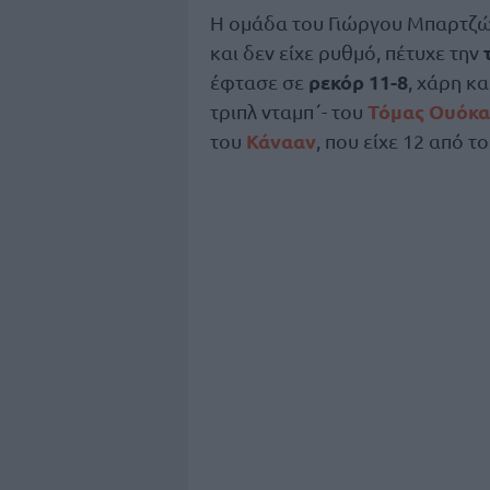
Η ομάδα του Γιώργου Μπαρτζώκ
και δεν είχε ρυθμό, πέτυχε την
ρεκόρ 11-8
έφτασε σε
, χάρη κ
Τόμας Ουόκ
τριπλ νταμπ΄- του
Κάνααν
του
, που είχε 12 από τ