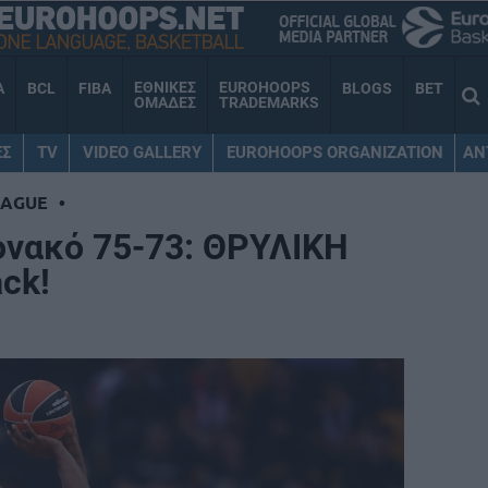
ΕΘΝΙΚΕΣ
EUROHOOPS
A
BCL
FIBA
BLOGS
BET
ΟΜΑΔΕΣ
TRADEMARKS
ΕΣ
TV
VIDEO GALLERY
EUROHOOPS ORGANIZATION
AN
EAGUE
•
νακό 75-73: ΘΡΥΛΙΚΗ
ack!