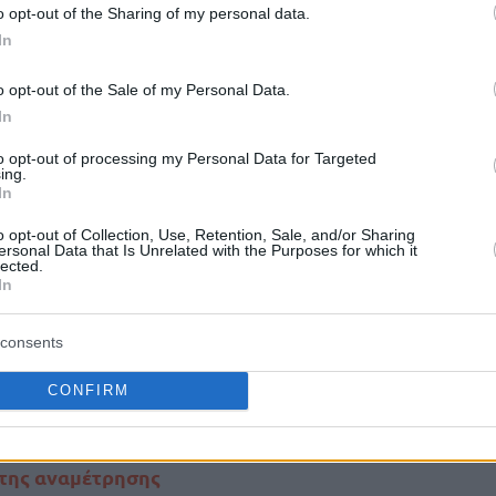
o opt-out of the Sharing of my personal data.
In
o opt-out of the Sale of my Personal Data.
In
to opt-out of processing my Personal Data for Targeted
ing.
In
o opt-out of Collection, Use, Retention, Sale, and/or Sharing
ersonal Data that Is Unrelated with the Purposes for which it
lected.
In
consents
 της Ευρωλίγκα, ο
Ολυμπιακός
φιλοξενείται
Μπασκόνια
1, ενώ η Μονακό υποδέχεται τη
CONFIRM
 της αναμέτρησης