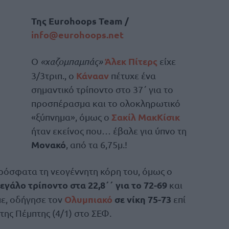
Της
Eurohoops Team /
info@eurohoops.net
Άλεκ Πίτερς
Ο
«χαζομπαμπάς»
είχε
Κάνααν
3/3τριπ., ο
πέτυχε ένα
σημαντικό τρίποντο στο 37΄ για το
προσπέρασμα και το ολοκληρωτικό
Σακίλ ΜακΚίσικ
«ξύπνημα», όμως ο
ήταν εκείνος που… έβαλε για ύπνο τη
Μονακό
, από τα 6,75μ.!
ρόσφατα τη νεογέννητη κόρη του, όμως ο
εγάλο τρίποντο στα 22,8΄΄ για το 72-69
και
Ολυμπιακό
σε νίκη 75-73
πε, οδήγησε τον
επί
της Πέμπτης (4/1) στο ΣΕΦ.