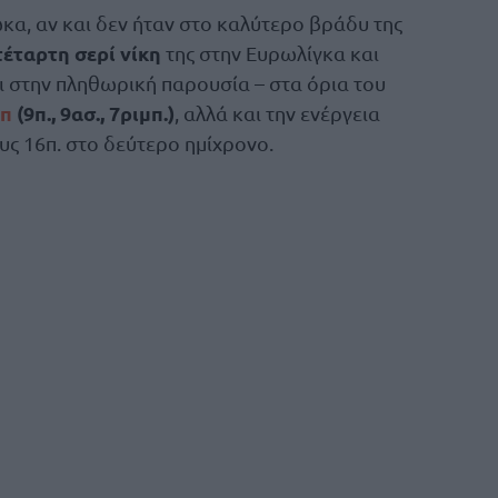
α, αν και δεν ήταν στο καλύτερο βράδυ της
τέταρτη σερί νίκη
της στην Ευρωλίγκα και
αι στην πληθωρική παρουσία – στα όρια του
απ
(9π., 9ασ., 7ριμπ.)
, αλλά και την ενέργεια
ους 16π. στο δεύτερο ημίχρονο.