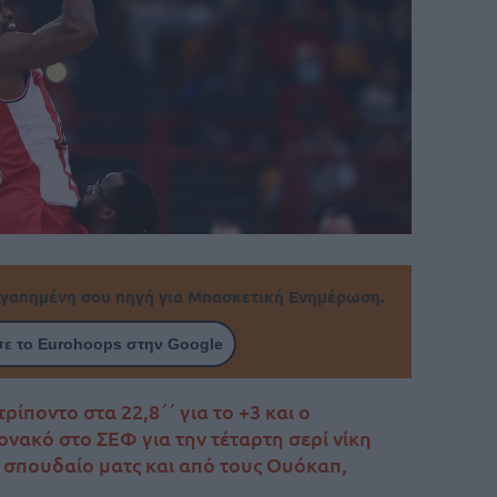
γαπημένη σου πηγή για Μπασκετική Ενημέρωση.
ε το Eurohoops στην Google
ίποντο στα 22,8΄΄ για το +3 και ο
νακό στο ΣΕΦ για την τέταρτη σερί νίκη
με σπουδαίο ματς και από τους Ουόκαπ,