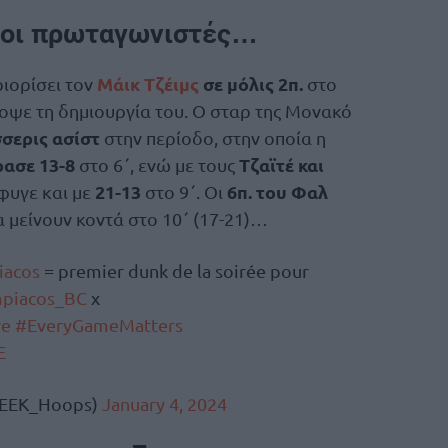
οι πρωταγωνιστές…
Μάικ Τζέιμς
σε μόλις 2π.
ιορίσει τον
στο
οψε τη δημιουργία του. Ο σταρ της Μονακό
σσερις ασίστ
στην περίοδο, στην οποία η
ρασε 13-8
Τζαϊτέ και
στο 6΄, ενώ με τους
21-13
6π. του Φαλ
έφυγε και με
στο 9΄. Οι
 μείνουν κοντά στο 10΄ (17-21)…
iacos
= premier dunk de la soirée pour
piacos_BC
x
ve
#EveryGameMatters
E
EEK_Hoops)
January 4, 2024