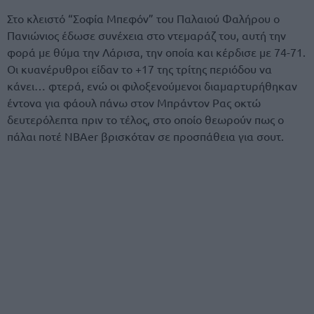
Στο κλειστό “Σοφία Μπεφόν” του Παλαιού Φαλήρου ο
Πανιώνιος έδωσε συνέχεια στο ντεμαράζ του, αυτή την
φορά με θύμα την Λάρισα, την οποία και κέρδισε με 74-71.
Οι κυανέρυθροι είδαν το +17 της τρίτης περιόδου να
κάνει… φτερά, ενώ οι φιλοξενούμενοι διαμαρτυρήθηκαν
έντονα για φάουλ πάνω στον Μπράντον Ρας οκτώ
δευτερόλεπτα πριν το τέλος, στο οποίο θεωρούν πως ο
πάλαι ποτέ NBAer βρισκόταν σε προσπάθεια για σουτ.