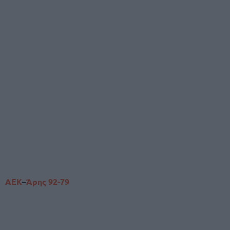
ΑΕΚ
–
Άρης
92-79