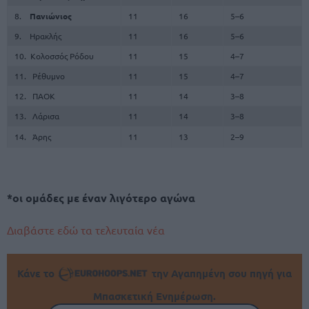
8.
Πανιώνιος
11
16
5–6
9. Ηρακλής
11
16
5–6
10. Κολοσσός Ρόδου
11
15
4–7
11. Ρέθυμνο
11
15
4–7
12. ΠΑΟΚ
11
14
3–8
13. Λάρισα
11
14
3–8
14. Άρης
11
13
2–9
*οι ομάδες με έναν λιγότερο αγώνα
Διαβάστε εδώ τα τελευταία νέα
Κάνε το
την Αγαπημένη σου πηγή για
Μπασκετική Ενημέρωση.