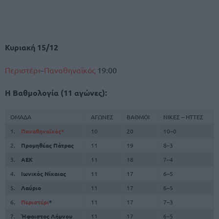
Κυριακή 15/12
Περιστέρι
–
Παναθηναϊκός
19:00
Η Βαθμολογία (11 αγώνες):
ΟΜΑΔΑ
ΑΓΩΝΕΣ
ΒΑΘΜΟΙ
ΝΙΚΕΣ – ΗΤΤΕΣ
1.
Παναθηναϊκός*
10
20
10–0
2.
Προμηθέας Πάτρας
11
19
8–3
3.
ΑΕΚ
11
18
7–4
4.
Ιωνικός Νίκαιας
11
17
6–5
5.
Λαύριο
11
17
6–5
6.
Περιστέρι
*
11
17
7–3
7.
Ήφαιστος Λήμνου
11
17
6–5