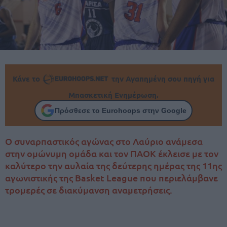
Κάνε το
την Αγαπημένη σου πηγή για
Μπασκετική Ενημέρωση.
Πρόσθεσε το Eurohoops στην Google
Ο συναρπαστικός αγώνας στο Λαύριο ανάμεσα
στην ομώνυμη ομάδα και τον ΠΑΟΚ έκλεισε με τον
καλύτερο την αυλαία της δεύτερης ημέρας της 11ης
αγωνιστικής της Basket League που περιελάμβανε
τρομερές σε διακύμανση αναμετρήσεις.