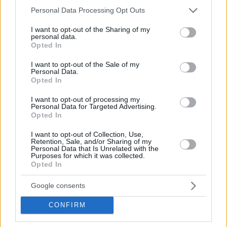
Please note that this website/app uses one or more Google
Personal Data Processing Opt Outs
services and may gather and store information including but
not limited to your visit or usage behaviour. You may click to
I want to opt-out of the Sharing of my
personal data.
grant or deny consent to Google and its third-party tags to
Opted In
use your data for below specified purposes in below Google
consent section.
I want to opt-out of the Sale of my
Personal Data.
Opted In
Την ίδια ώρα στο Ρέθυμνο η τοπική όμαδα έπαιρνε
σπουδαία και δίκαιη νίκη επί του φορμαρισμένου Ιωνικού.
I want to opt-out of processing my
Personal Data for Targeted Advertising.
Με τους Μάρεϊ Τζούνιορ και Φράνκαμπ να πετυχαίνουν
Opted In
συνολικά 53 πόντοι οι Κρητικοί κατάφεραν να φτάσουν
I want to opt-out of Collection, Use,
στη νίκη με 90-76 και σε συνδυασμό με την ήττα της
Retention, Sale, and/or Sharing of my
Λάρισας, βρέθηκαν εκτός επικίνδυνης ζώνης.
Personal Data that Is Unrelated with the
Purposes for which it was collected.
Opted In
Όσον αφορά τώρα το νησιωτικό ντέρμπι που διεξήχθη στη
Λήμνο, ο Ήφαιστος κατάφερε να επιστρέψει στις νίκες
Google consents
μετά από δύο ανεπιτυχή αποτελέσματα, κερδίζοντας με 72-
CONFIRM
64 τον αξιόμαχο αλλά κάκιστο επιθετικά
Κολοσσό Ρόδου
.
Οι παίκτες του Σωτήρη Μανωλόπουλου με μπροστάρη τον