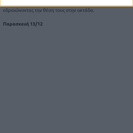
“διπλό” Έβανς πέτυχαν την έκτη νίκη τους σε 11 αγώνες,
εδραιώνοντας την θέση τους στην οκτάδα.
Παρασκευή 13/12