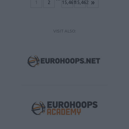
»
1
2
15,461
15,462
VISIT ALSO: