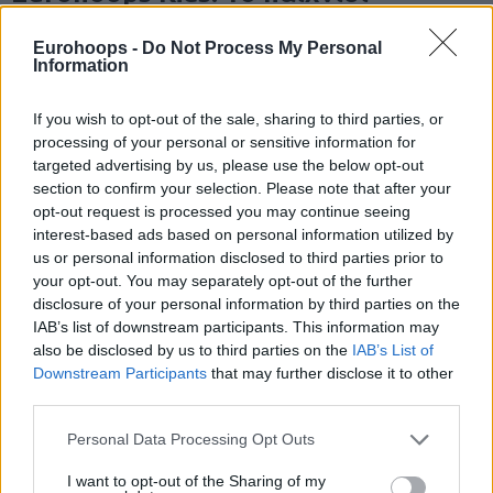
επιστρέφει στο Eurohoops Dome!
Eurohoops -
Do Not Process My Personal
Το Eurohoops Dome φιλοξενεί το Eurohoops Kids, ένα
Information
μαγικό «ταξίδι» διασκεδαστικών δραστηριοτήτων και
δημιουργικού παιχνιδιού, για αγόρια και κορίτσια...
If you wish to opt-out of the sale, sharing to third parties, or
processing of your personal or sensitive information for
targeted advertising by us, please use the below opt-out
section to confirm your selection. Please note that after your
opt-out request is processed you may continue seeing
interest-based ads based on personal information utilized by
us or personal information disclosed to third parties prior to
your opt-out. You may separately opt-out of the further
disclosure of your personal information by third parties on the
IAB’s list of downstream participants. This information may
also be disclosed by us to third parties on the
IAB’s List of
Downstream Participants
that may further disclose it to other
third parties.
Workout series powered by
Please note that this website/app uses one or more Google
Personal Data Processing Opt Outs
Spalding: Εύκολες ασκήσεις για να
services and may gather and store information including but
εξελίξεις την τεχνική σου (vid)
not limited to your visit or usage behaviour. You may click to
I want to opt-out of the Sharing of my