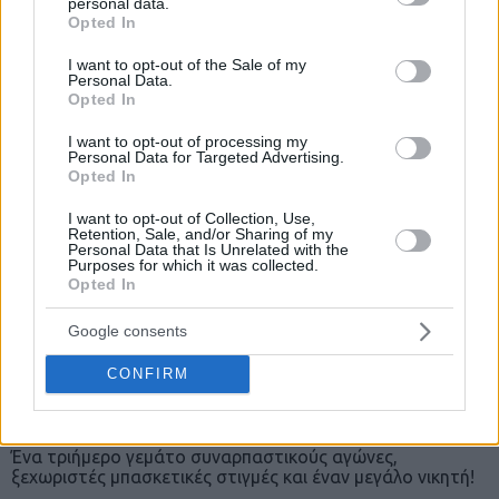
personal data.
grant or deny consent to Google and its third-party tags to
Η Spalding παρουσιάζει μια νέα ενότητα από βίντεο
Opted In
ασκήσεων της σειράς «Workout series powered by
use your data for below specified purposes in below Google
Spalding» και σε βοηθάει...
consent section.
I want to opt-out of the Sale of my
Personal Data.
Opted In
I want to opt-out of processing my
Personal Data for Targeted Advertising.
Opted In
I want to opt-out of Collection, Use,
Retention, Sale, and/or Sharing of my
Personal Data that Is Unrelated with the
Purposes for which it was collected.
Opted In
Google consents
Eurohoops Dome 4on4 Basketball
CONFIRM
Tournament: Μια μπασκετική
«πανδαισία»
Ένα τριήμερο γεμάτο συναρπαστικούς αγώνες,
ξεχωριστές μπασκετικές στιγμές και έναν μεγάλο νικητή!