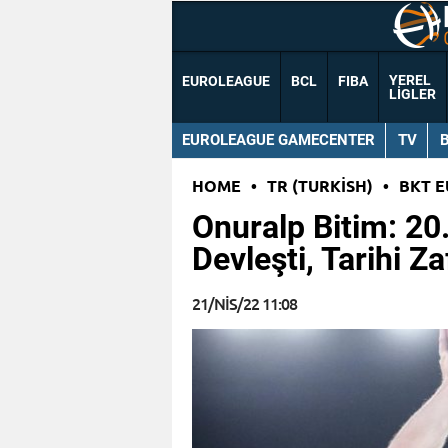
YEREL
EUROLEAGUE
BCL
FIBA
LIGLER
EUROLEAGUE GAMECENTER
TV
HOME
•
TR (TURKISH)
•
BKT 
Onuralp Bitim: 20
Devleşti, Tarihi Z
21/NIS/22 11:08