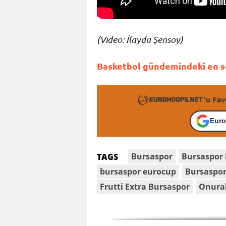
(Video: İlayda Şensoy)
Basketbol gündemindeki en so
'u Fav
Euro
Bursaspor
Bursaspor 
TAGS
bursaspor eurocup
Bursaspor
Frutti Extra Bursaspor
Onural