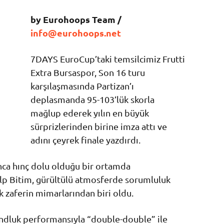
by Eurohoops Team /
info@eurohoops.net
7DAYS EuroCup’taki temsilcimiz Frutti
Extra Bursaspor, Son 16 turu
karşılaşmasında Partizan’ı
deplasmanda 95-103’lük skorla
mağlup ederek yılın en büyük
sürprizlerinden birine imza attı ve
adını çeyrek finale yazdırdı.
ınca hınç dolu olduğu bir ortamda
alp Bitim, gürültülü atmosferde sorumluluk
 zaferin mimarlarından biri oldu.
undluk performansıyla “double-double” ile