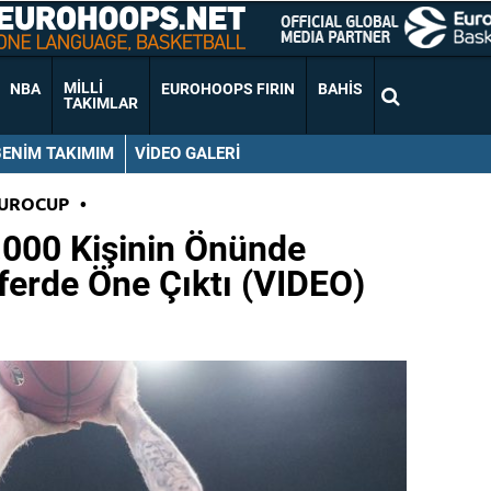
MILLI
NBA
EUROHOOPS FIRIN
BAHIS
TAKIMLAR
BENIM TAKIMIM
VIDEO GALERI
EUROCUP
•
.000 Kişinin Önünde
aferde Öne Çıktı (VIDEO)