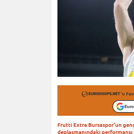
'u Fav
Euro
Frutti Extra Bursaspor’un genç
deplasmanındaki performansı