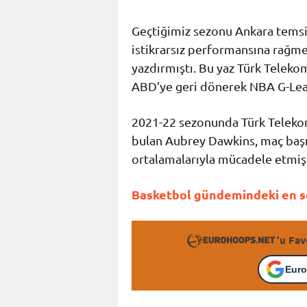
Geçtiğimiz sezonu Ankara temsi
istikrarsız performansına rağmen
yazdırmıştı. Bu yaz Türk Telekom
ABD’ye geri dönerek NBA G-Leag
2021-22 sezonunda Türk Telekom
bulan Aubrey Dawkins, maç başına
ortalamalarıyla mücadele etmişt
Basketbol gündemindeki en so
'u Fav
Euro