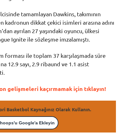
lcisinde tamamlayan Dawkins, takımının
 kadronun dikkat çekici isimleri arasına adını
’dan ayrılan 27 yaşındaki oyuncu, ülkesi
ue Ignite ile sözleşme imzalamıştı.
 forması ile toplam 37 karşılaşmada süre
 12.9 sayı, 2.9 ribaund ve 1.1 asist
i.
n gelişmeleri kaçırmamak için tıklayın!
ori Basketbol Kaynağınız Olarak Kullanın.
hoops'u Google'a Ekleyin