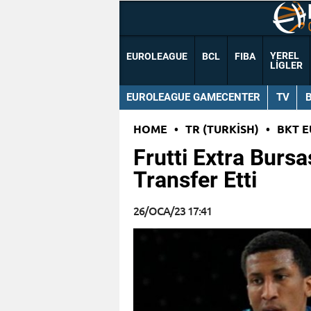
YEREL
EUROLEAGUE
BCL
FIBA
LIGLER
EUROLEAGUE GAMECENTER
TV
HOME
•
TR (TURKISH)
•
BKT 
Frutti Extra Burs
Transfer Etti
26/OCA/23 17:41