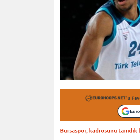
'u Fav
Euro
Bursaspor, kadrosunu tanıdık b