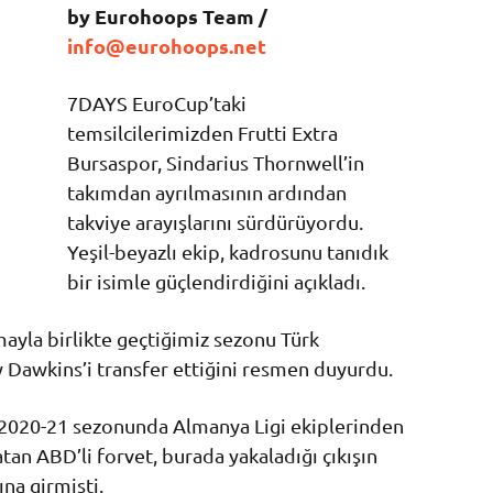
by Eurohoops Team /
info@eurohoops.net
7DAYS EuroCup’taki
temsilcilerimizden Frutti Extra
Bursaspor, Sindarius Thornwell’in
takımdan ayrılmasının ardından
takviye arayışlarını sürdürüyordu.
Yeşil-beyazlı ekip, kadrosunu tanıdık
bir isimle güçlendirdiğini açıkladı.
mayla birlikte geçtiğimiz sezonu Türk
awkins’i transfer ettiğini resmen duyurdu.
 2020-21 sezonunda Almanya Ligi ekiplerinden
an ABD’li forvet, burada yakaladığı çıkışın
na girmişti.