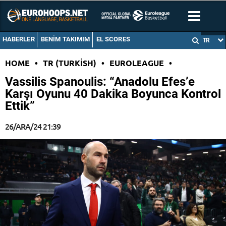
HABERLER
BENIM TAKIMIM
EL SCORES
TR
HOME
•
TR (TURKISH)
•
EUROLEAGUE
•
Vassilis Spanoulis: “Anadolu Efes’e
Karşı Oyunu 40 Dakika Boyunca Kontrol
Ettik”
26/ARA/24 21:39