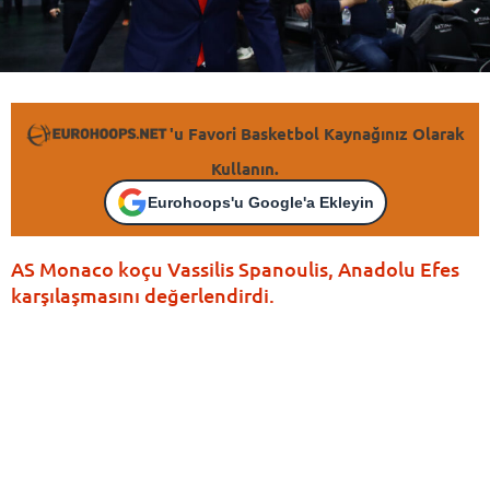
'u Favori Basketbol Kaynağınız Olarak
Kullanın.
Eurohoops'u Google'a Ekleyin
AS Monaco koçu Vassilis Spanoulis, Anadolu Efes
karşılaşmasını değerlendirdi.