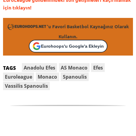
için tıklayın!
'u Favori Basketbol Kaynağınız Olarak
Kullanın.
Eurohoops'u Google'a Ekleyin
Anadolu Efes
AS Monaco
Efes
TAGS
Euroleague
Monaco
Spanoulis
Vassilis Spanoulis