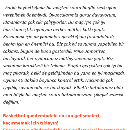
“Farklı kaybettiğimiz bir maçtan sonra bugün reaksiyon
verebilmek önemliydi. Oyuncularımla gurur duyuyorum,
idmanlarda çok sıkı çalışıyorlar. Bu maç için çok iyi
hazırlanmıştık, oynayan herkes müthiş katkı yaptı.
Kazanmak için ne yapmaları gerektiğinin farkındalardı,
benim için en önemlisi bu. Biz çok iyi savunma yapabilen bir
takımız, bugün de bunu gösterdik. Mike James’ten
başlayarak her oyuncumuz müthiş savunma yaptı. Biz
savunma karakterli bir takımız. Bugün gerçekten çok iyi bir
maç çıkardık, belki de geldiğimden bu yana en iyi maçımızdı.
Oyunu 40 dakika boyunca kontrol ettik. Hücumda çok
iyiydik, savunmada ise harikaydık. Elbette hatalarımız oldu
ama böyle bir maçtan sonra hatalarımızdan şikayet edecek
değilim.”
Basketbol gündemindeki en son gelişmeleri
kaçırmamak için tıklayın!
EuroLeague gündemindeki son gelişmeleri kaçırmamak