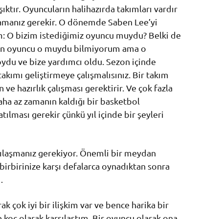
ktır. Oyuncuların halihazırda takımları vardır
ramanız gerekir. O dönemde Saben Lee’yi
m: O bizim istediğimiz oyuncu muydu? Belki de
olan oyuncu o muydu bilmiyorum ama o
ydu ve bize yardımcı oldu. Sezon içinde
takımı geliştirmeye çalışmalısınız. Bir takım
 ve hazırlık çalışması gerektirir. Ve çok fazla
ha az zamanın kaldığı bir basketbol
ılması gerekir çünkü yıl içinde bir şeyleri
rşılaşmanız gerekiyor. Önemli bir meydan
irbirinize karşı defalarca oynadıktan sonra
…
rak çok iyi bir ilişkim var ve bence harika bir
oç olarak karşılaştım. Bir oyuncu olarak ona