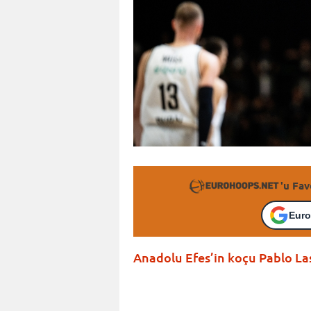
'u Fav
Euro
Anadolu Efes’in koçu Pablo La