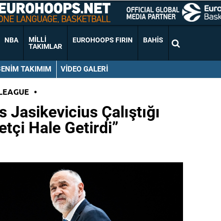
MILLI
NBA
EUROHOOPS FIRIN
BAHIS
TAKIMLAR
BENIM TAKIMIM
VIDEO GALERI
LEAGUE
•
 Jasikevicius Çalıştığı
tçi Hale Getirdi”