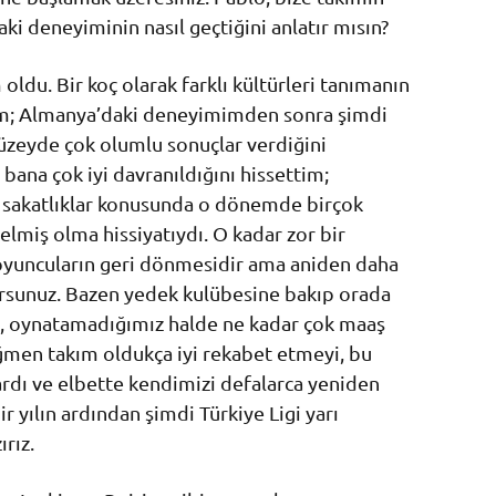
 deneyiminin nasıl geçtiğini anlatır mısın?
oldu. Bir koç olarak farklı kültürleri tanımanın
m; Almanya’daki deneyimimden sonra şimdi
düzeyde çok olumlu sonuçlar verdiğini
ana çok iyi davranıldığını hissettim;
e sakatlıklar konusunda o dönemde birçok
elmiş olma hissiyatıydı. O kadar zor bir
 oyuncuların geri dönmesidir ama aniden daha
orsunuz. Bazen yedek kulübesine bakıp orada
nı, oynatamadığımız halde ne kadar çok maaş
men takım oldukça iyi rekabet etmeyi, bu
dı ve elbette kendimizi defalarca yeniden
r yılın ardından şimdi Türkiye Ligi yarı
rız.