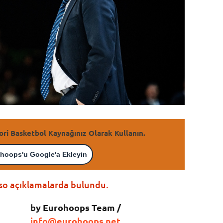
ori Basketbol Kaynağınız Olarak Kullanın.
hoops'u Google'a Ekleyin
so açıklamalarda bulundu.
by Eurohoops Team /
info@eurohoops.net