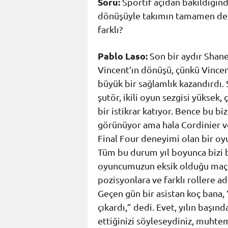
Soru:
Sportif açıdan bakıldığınd
dönüşüyle takımın tamamen değ
farklı?
Pablo Laso:
Son bir aydır Shan
Vincent’ın dönüşü, çünkü Vincent
büyük bir sağlamlık kazandırdı. 
şutör, ikili oyun sezgisi yükse
bir istikrar katıyor. Bence bu b
görünüyor ama hala Cordinier ve
Final Four deneyimi olan bir o
Tüm bu durum yıl boyunca bizi b
oyuncumuzun eksik olduğu maçlar
pozisyonlara ve farklı rollere
Geçen gün bir asistan koç bana,
çıkardı,” dedi. Evet, yılın başı
ettiğinizi söyleseydiniz, muht