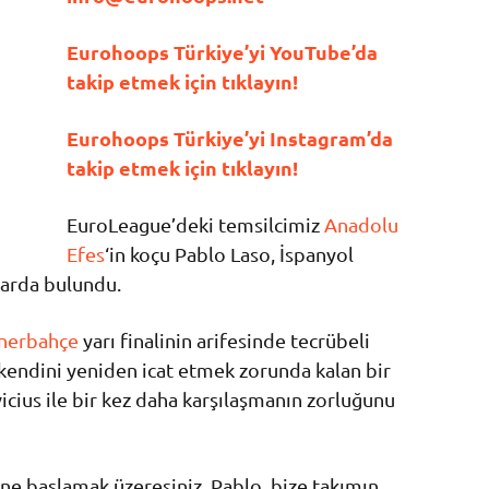
Eurohoops Türkiye’yi YouTube’da
takip etmek için tıklayın!
Eurohoops Türkiye’yi Instagram’da
takip etmek için tıklayın!
EuroLeague’deki temsilcimiz
Anadolu
Efes
‘in koçu Pablo Laso, İspanyol
larda bulundu.
nerbahçe
yarı finalinin arifesinde tecrübeli
kendini yeniden icat etmek zorunda kalan bir
vicius ile bir kez daha karşılaşmanın zorluğunu
sine başlamak üzeresiniz. Pablo, bize takımın