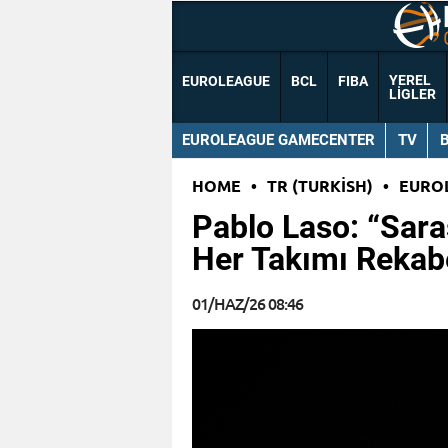
YEREL
EUROLEAGUE
BCL
FIBA
LIGLER
EUROLEAGUE GAMECENTER
TV
HOME
•
TR (TURKISH)
•
EURO
Pablo Laso: “Saras
Her Takımı Rekabe
01/HAZ/26 08:46