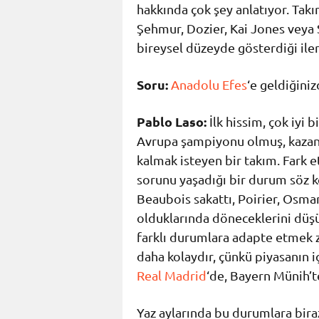
hakkında çok şey anlatıyor. Tak
Şehmur, Dozier, Kai Jones veya 
bireysel düzeyde gösterdiği il
Soru:
Anadolu Efes
‘e geldiğiniz
Pablo Laso:
İlk hissim, çok iyi
Avrupa şampiyonu olmuş, kazanm
kalmak isteyen bir takım. Fark et
sorunu yaşadığı bir durum söz k
Beaubois sakattı, Poirier, Osma
olduklarında döneceklerini dü
farklı durumlara adapte etmek 
daha kolaydır, çünkü piyasanın i
Real Madrid
‘de, Bayern Münih’te
Yaz aylarında bu durumlara bira