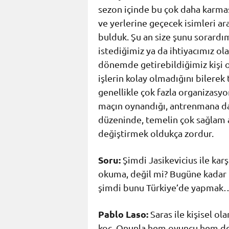
sezon içinde bu çok daha karmaşı
ve yerlerine geçecek isimleri a
bulduk. Şu an size şunu sorardı
istediğimiz ya da ihtiyacımız 
dönemde getirebildiğimiz kişi o
işlerin kolay olmadığını bilerek 
genellikle çok fazla organizasyon
maçın oynandığı, antrenmana da
düzeninde, temelin çok sağlam at
değiştirmek oldukça zordur.
Soru:
Şimdi Jasikevicius ile ka
okuma, değil mi? Bugüne kadar b
şimdi bunu Türkiye’de yapmak
Pablo Laso:
Saras ile kişisel ola
koç. Onunla hem oyuncu hem de k