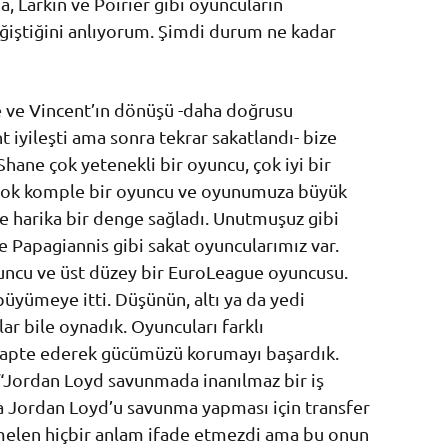
a, Larkin ve Poirier gibi oyuncuların
iştiğini anlıyorum. Şimdi durum ne kadar
e ve Vincent’ın dönüşü -daha doğrusu
 iyileşti ama sonra tekrar sakatlandı- bize
Shane çok yetenekli bir oyuncu, çok iyi bir
k, çok komple bir oyuncu ve oyunumuza büyük
ize harika bir denge sağladı. Unutmuşuz gibi
 Papagiannis gibi sakat oyuncularımız var.
yuncu ve üst düzey bir EuroLeague oyuncusu.
üyümeye itti. Düşünün, altı ya da yedi
 bile oynadık. Oyuncuları farklı
 adapte ederek gücümüzü korumayı başardık.
 “Jordan Loyd savunmada inanılmaz bir iş
nda Jordan Loyd’u savunma yapması için transfer
emelen hiçbir anlam ifade etmezdi ama bu onun