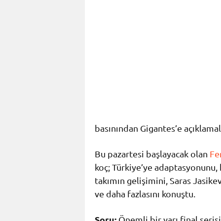
basınından Gigantes’e açıklama
Bu pazartesi başlayacak olan
Fe
koç; Türkiye’ye adaptasyonunu, 
takımın gelişimini, Saras Jasike
ve daha fazlasını konuştu.
Soru:
Önemli bir yarı final seri