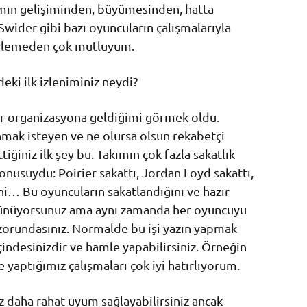
ımın gelişiminden, büyümesinden, hatta
Swider gibi bazı oyuncuların çalışmalarıyla
erlemeden çok mutluyum.
deki ilk izleniminiz neydi?
 bir organizasyona geldiğimi görmek oldu.
ak isteyen ve ne olursa olsun rekabetçi
tiğiniz ilk şey bu. Takımın çok fazla sakatlık
onusuydu: Poirier sakattı, Jordan Loyd sakattı,
ni… Bu oyuncuların sakatlandığını ve hazır
şünüyorsunuz ama aynı zamanda her oyuncuyu
zorundasınız. Normalde bu işi yazın yapmak
çindesinizdir ve hamle yapabilirsiniz. Örneğin
 yaptığımız çalışmaları çok iyi hatırlıyorum.
z daha rahat uyum sağlayabilirsiniz ancak