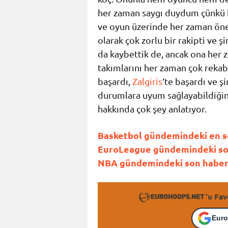
her zaman saygı duydum çünkü 
ve oyun üzerinde her zaman önem
olarak çok zorlu bir rakipti ve şi
da kaybettik de, ancak ona her
takımlarını her zaman çok rekab
başardı,
Zalgiris
‘te başardı ve ş
durumlara uyum sağlayabildiğin
hakkında çok şey anlatıyor.
Basketbol gündemindeki en son
EuroLeague gündemindeki son 
NBA gündemindeki son haberle
'u Fav
Euro