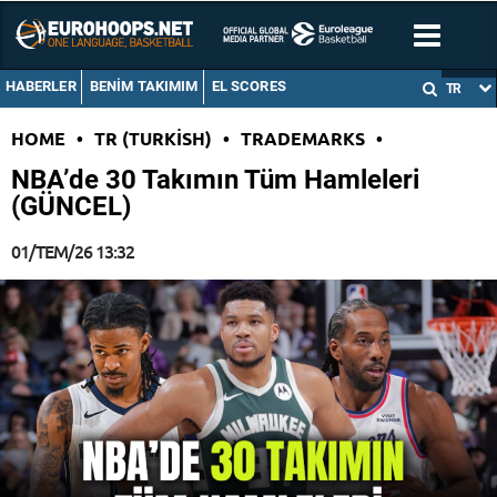
HABERLER
BENIM TAKIMIM
EL SCORES
TR
HOME
•
TR (TURKISH)
•
TRADEMARKS
•
NBA’de 30 Takımın Tüm Hamleleri
(GÜNCEL)
01/TEM/26 13:32