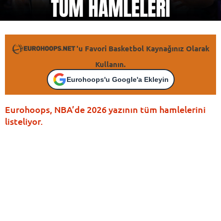
'u Favori Basketbol Kaynağınız Olarak
Kullanın.
Eurohoops'u Google'a Ekleyin
Eurohoops, NBA’de 2026 yazının tüm hamlelerini
listeliyor.