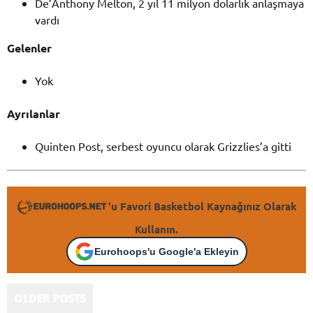
De’Anthony Melton, 2 yıl 11 milyon dolarlık anlaşmaya
vardı
Gelenler
Yok
Ayrılanlar
Quinten Post, serbest oyuncu olarak Grizzlies’a gitti
'u Favori Basketbol Kaynağınız Olarak
Kullanın.
Eurohoops'u Google'a Ekleyin
OLDER POSTS