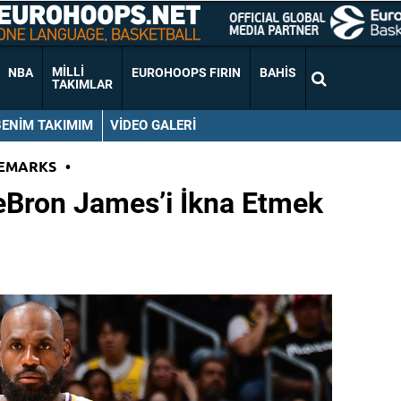
MILLI
NBA
EUROHOOPS FIRIN
BAHIS
TAKIMLAR
BENIM TAKIMIM
VIDEO GALERI
EMARKS
•
eBron James’i İkna Etmek