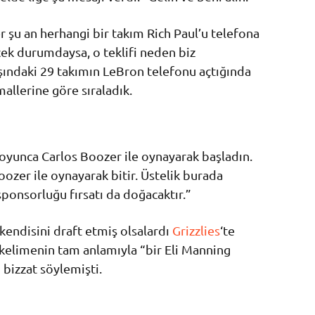
 şu an herhangi bir takım Rich Paul’u telefona
ek durumdaysa, o teklifi neden biz
şındaki 29 takımın LeBron telefonu açtığında
mallerine göre sıraladık.
boyunca Carlos Boozer ile oynayarak başladın.
ozer ile oynayarak bitir. Üstelik burada
sponsorluğu fırsatı da doğacaktır.”
 kendisini draft etmiş olsalardı
Grizzlies
‘te
kelimenin tam anlamıyla “bir Eli Manning
 bizzat söylemişti.