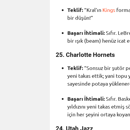
Teklif:
“Kral’ın
Kings
formas
bir düşün!”
Başarı İhtimali:
Sıfır. LeB
bir ışık (beam) henüz icat 
25. Charlotte Hornets
Teklif:
“Sonsuz bir şutör p
yeni takas ettik; yani top
sayesinde potaya yüklenerek
Başarı İhtimali:
Sıfır. Bask
yıldızını yeni takas etmiş 
için her şeyini ortaya koya
24. Utah Jazz