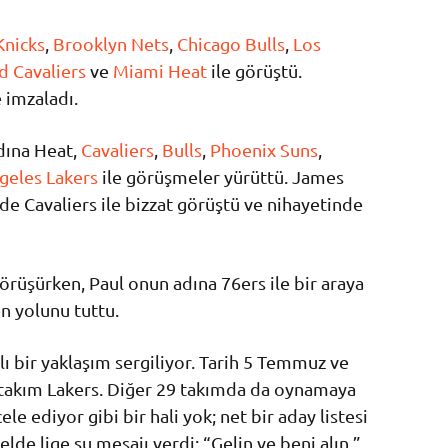
Knicks
,
Brooklyn Nets
,
Chicago Bulls
,
Los
d Cavaliers
ve
Miami Heat
ile görüştü.
 imzaladı.
dına Heat,
Cavaliers
,
Bulls
,
Phoenix Suns
,
geles Lakers
ile görüşmeler yürüttü. James
 Cavaliers ile bizzat görüştü ve nihayetinde
görüşürken, Paul onun adına 76ers ile bir araya
ın yolunu tuttu.
 bir yaklaşım sergiliyor. Tarih 5 Temmuz ve
k takım Lakers. Diğer 29 takımda da oynamaya
ele ediyor gibi bir hali yok; net bir aday listesi
lde lige şu mesajı verdi: “Gelin ve beni alın.”