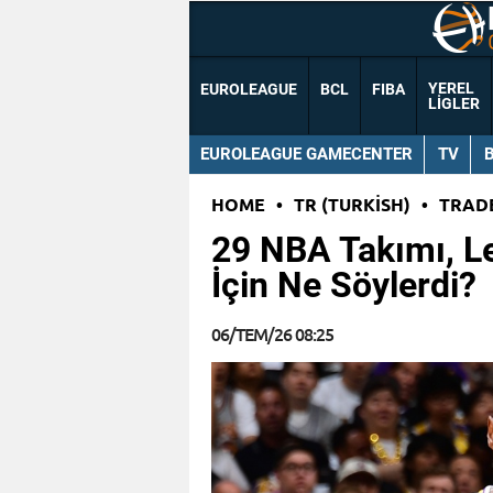
YEREL
EUROLEAGUE
BCL
FIBA
LIGLER
EUROLEAGUE GAMECENTER
TV
HOME
•
TR (TURKISH)
•
TRAD
29 NBA Takımı, L
İçin Ne Söylerdi?
06/TEM/26 08:25