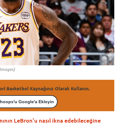
 Images)
ori Basketbol Kaynağınız Olarak Kullanın.
hoops'u Google'a Ekleyin
mının LeBron’u nasıl ikna edebileceğine