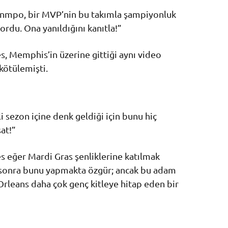
nmpo, bir MVP’nin bu takımla şampiyonluk
du. Ona yanıldığını kanıtla!”
es, Memphis’in üzerine gittiği aynı video
kötülemişti.
i sezon içine denk geldiği için bunu hiç
sat!”
es eğer Mardi Gras şenliklerine katılmak
n sonra bunu yapmakta özgür; ancak bu adam
 Orleans daha çok genç kitleye hitap eden bir