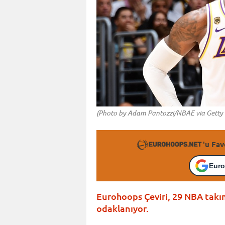
(Photo by Adam Pantozzi/NBAE via Getty
'u Fav
Euro
Eurohoops Çeviri, 29 NBA takı
odaklanıyor.