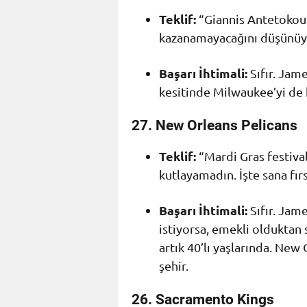
Teklif:
“Giannis Antetokou
kazanamayacağını düşünüyor
Başarı İhtimali:
Sıfır. Jam
kesitinde Milwaukee’yi de 
27. New Orleans Pelicans
Teklif:
“Mardi Gras festival
kutlayamadın. İşte sana fır
Başarı İhtimali:
Sıfır. Jam
istiyorsa, emekli oldukta
artık 40’lı yaşlarında. New
şehir.
26. Sacramento Kings