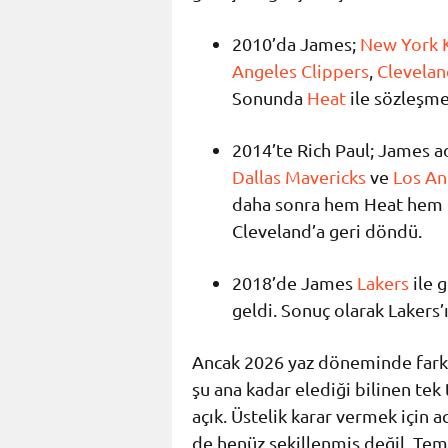
2010’da James;
New York 
Angeles Clippers
,
Clevelan
Sonunda
Heat
ile sözleşme
2014’te Rich Paul; James a
Dallas Mavericks
ve
Los An
daha sonra hem Heat hem de
Cleveland’a geri döndü.
2018’de James
Lakers
ile 
geldi. Sonuç olarak Lakers’
Ancak 2026 yaz döneminde farklı
şu ana kadar elediği bilinen te
açık. Üstelik karar vermek için ac
de henüz şekillenmiş değil. Teme