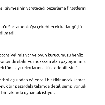
ı giymesinin yaratacağı pazarlama fırsatlarını
ron’u Sacramento’ya çekebilecek kadar güçlü
edilmedi.
otansiyelimiz var ve oyun kurucumuzu henüz
u yönlendirebilir ve muazzam alan paylaşımımız
 tüm sayı rekorlarını altüst edebilirsin.”
etbol açısından eğlenceli bir fikir ancak James,
sönük bir pazardaki takımda değil, şampiyonluk
n bir takımda oynamak istiyor.