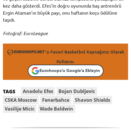
kez daha gösterdi. Efes’in doğru oyununda baş antrenörü
Ergin Ataman’ın büyük payı, onu haftanın koçu ödülüne
taşıdı.
Fotoğraf: EuroLeague
'u Favori Basketbol Kaynağınız Olarak
Kullanın.
Eurohoops'u Google'a Ekleyin
Anadolu Efes
Bojan Dubljevic
TAGS
CSKA Moscow
Fenerbahce
Shavon Shields
Vasilije Micic
Wade Baldwin