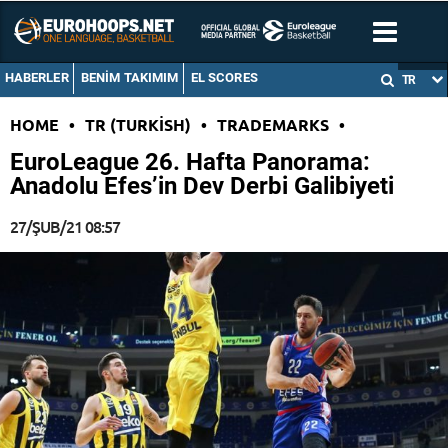
HABERLER
BENIM TAKIMIM
EL SCORES
TR
HOME
•
TR (TURKISH)
•
TRADEMARKS
•
EuroLeague 26. Hafta Panorama:
Anadolu Efes’in Dev Derbi Galibiyeti
27/ŞUB/21 08:57