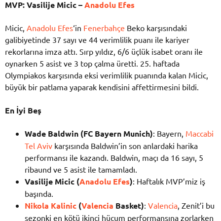
MVP: Vasilije Micic –
Anadolu Efes
Micic,
Anadolu Efes
‘in
Fenerbahçe
Beko karşısındaki
galibiyetinde 37 sayı ve 44 verimlilik puanı ile kariyer
rekorlarına imza attı. Sırp yıldız, 6/6 üçlük isabet oranı ile
oynarken 5 asist ve 3 top çalma üretti. 25. haftada
Olympiakos karşısında eksi verimlilik puanında kalan Micic,
büyük bir patlama yaparak kendisini affettirmesini bildi.
En İyi Beş
Wade Baldwin (FC Bayern Munich)
: Bayern,
Maccabi
Tel Aviv
karşısında Baldwin’in son anlardaki harika
performansı ile kazandı. Baldwin, maçı da 16 sayı, 5
ribaund ve 5 asist ile tamamladı.
Vasilije Micic (
Anadolu Efes
)
: Haftalık MVP’miz iş
başında.
Nikola Kalinic
(
Valencia
Basket)
:
Valencia
, Zenit’i bu
sezonki en kötü ikinci hücum performansına zorlarken