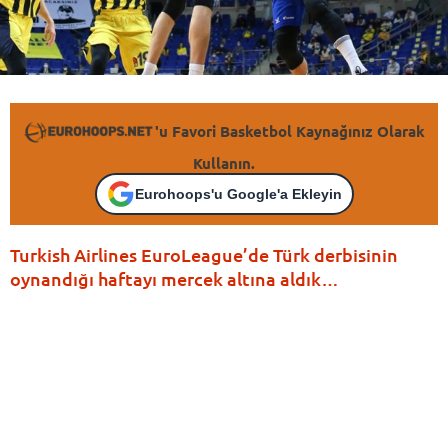
'u Favori Basketbol Kaynağınız Olarak
Kullanın.
Eurohoops'u Google'a Ekleyin
Turkish Airlines EuroLeague’de Türk derbisinin
oynandığı haftayı mercek altına aldık…