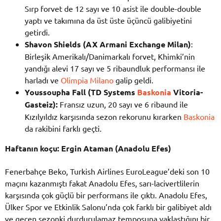
Sırp forvet de 12 sayı ve 10 asist ile double-double
yaptı ve takımına da üst üste üçüncü galibiyetini
getirdi.
Shavon Shields (AX Armani Exchange Milan)
:
Birleşik Amerikalı/Danimarkalı forvet, Khimki’nin
yandığı alevi 17 sayı ve 5 ribaundluk performansı ile
harladı ve
Olimpia Milano
galip geldi.
Youssoupha Fall (TD Systems
Baskonia
Vitoria-
Gasteiz):
Fransız uzun, 20 sayı ve 6 ribaund ile
Kızılyıldız karşısında sezon rekorunu kırarken
Baskonia
da rakibini farklı geçti.
Haftanın koçu: Ergin Ataman (Anadolu Efes)
Fenerbahçe Beko, Turkish Airlines EuroLeague’deki son 10
maçını kazanmıştı fakat Anadolu Efes, sarı-lacivertlilerin
karşısında çok güçlü bir performans ile çıktı. Anadolu Efes,
Ülker Spor ve Etkinlik Salonu’nda çok farklı bir galibiyet aldı
ve geçen sezonki durdurulamaz temposuna yaklaştığını bir