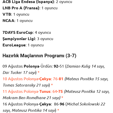
ACB Liga Endesa (İspanya)
: 2 oyuncu
LNB Pro A (Fransa)
: 1 oyuncu
VTB
: 1 oyuncu
NCAA
: 1 oyuncu
7DAYS EuroCup
: 4 oyuncu
Şampiyonlar Ligi
: 3 oyuncu
EuroLeague
: 1 oyuncu
Hazırlık Maçlarının Programı (3-7)
09 Ağustos
Polonya
-Ürdün:
92-
51 (
Damian Kulig 14 sayı,
Dar Tucker 17 sayı
)
*
10 Ağustos Polonya
-Çekya
: 76-
81
(Mateus Ponitka 15 sayı,
Tomas Satoransky 21 sayı
)
*
11 Ağustos Polonya-
Tunus
: 64
-75
(Mateusz Ponitka 12 sayı,
Makram Ben Romdhane 21 sayı)
*
16 Ağustos Polonya-
Çekya
: 86-
96
(
Michal Sokolowski 22
sayı, Mateusz Pontika 14 sayı
)
*