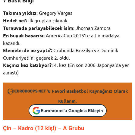
7 Basit Bilgi
Takımın yıldızı
: Gregory Vargas
Hedef ne?:
İlk gruptan çıkmak.
Turnuvada parlayabilecek isim
: Jhornan Zamora
En büyük başarısı:
AmericaCup 2015’te altın madalya
kazandı.
Elemelerde ne yaptı?:
Grubunda Brezilya ve Dominik
Cumhuriyeti’ni geçerek 2. oldu.
Kaçıncı kez katılıyor?
: 4. kez (En son 2006 Japonya’da yer
almıştı)
'u Favori Basketbol Kaynağınız Olarak
Kullanın.
Eurohoops'u Google'a Ekleyin
Çin – K
adro (12 kişi) – A Grubu