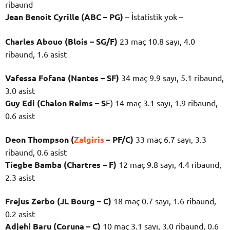
ribaund
Jean Benoit Cyrille (ABC – PG)
– İstatistik yok –
Charles Abouo (Blois – SG/F)
23 maç 10.8 sayı, 4.0
ribaund, 1.6 asist
Vafessa Fofana (Nantes – SF)
34 maç 9.9 sayı, 5.1 ribaund,
3.0 asist
Guy Edi (Chalon Reims – S
F) 14 maç 3.1 sayı, 1.9 ribaund,
0.6 asist
Deon Thompson (
Zalgiris
– PF/C)
33 maç 6.7 sayı, 3.3
ribaund, 0.6 asist
Tiegbe Bamba (Chartres – F)
12 maç 9.8 sayı, 4.4 ribaund,
2.3 asist
Frejus Zerbo (JL Bourg – C)
18 maç 0.7 sayı, 1.6 ribaund,
0.2 asist
Adjehi Baru (Coruna –
C)
10 maç 3.1 sayı, 3.0 ribaund, 0.6