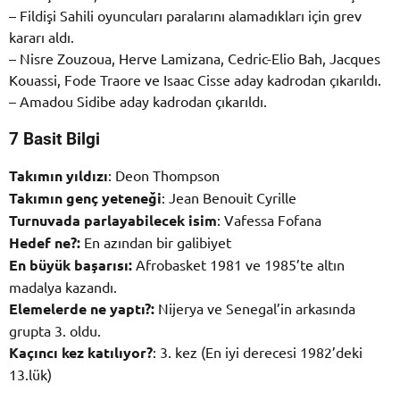
– Fildişi Sahili oyuncuları paralarını alamadıkları için grev
kararı aldı.
– Nisre Zouzoua, Herve Lamizana, Cedric-Elio Bah, Jacques
Kouassi, Fode Traore ve Isaac Cisse aday kadrodan çıkarıldı.
– Amadou Sidibe aday kadrodan çıkarıldı.
7 Basit Bilgi
Takımın yıldızı
: Deon Thompson
Takımın genç yeteneği
: Jean Benouit Cyrille
Turnuvada parlayabilecek isim
: Vafessa Fofana
Hedef ne?:
En azından bir galibiyet
En büyük başarısı:
Afrobasket 1981 ve 1985’te altın
madalya kazandı.
Elemelerde ne yaptı?:
Nijerya ve Senegal’in arkasında
grupta 3. oldu.
Kaçıncı kez katılıyor?
: 3. kez (En iyi derecesi 1982’deki
13.lük)