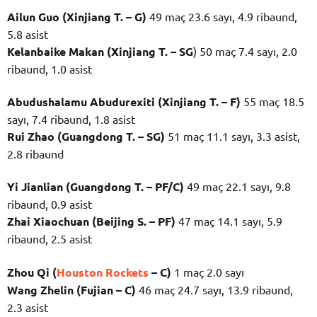
Ailun Guo (Xinjiang T. – G)
49 maç 23.6 sayı, 4.9 ribaund,
5.8 asist
Kelanbaike Makan (Xinjiang T. – SG
) 50 maç 7.4 sayı, 2.0
ribaund, 1.0 asist
Abudushalamu Abudurexiti (Xinjiang T. – F)
55 maç 18.5
sayı, 7.4 ribaund, 1.8 asist
Rui Zhao (Guangdong T. – SG)
51 maç 11.1 sayı, 3.3 asist,
2.8 ribaund
Yi Jianlian (Guangdong T. – PF/C)
49 maç 22.1 sayı, 9.8
ribaund, 0.9 asist
Zhai Xiaochuan (Beijing S. – PF)
47 maç 14.1 sayı, 5.9
ribaund, 2.5 asist
Zhou Qi (
Houston Rockets
– C)
1 maç 2.0 sayı
Wang Zhelin (Fujian – C)
46 maç 24.7 sayı, 13.9 ribaund,
2.3 asist