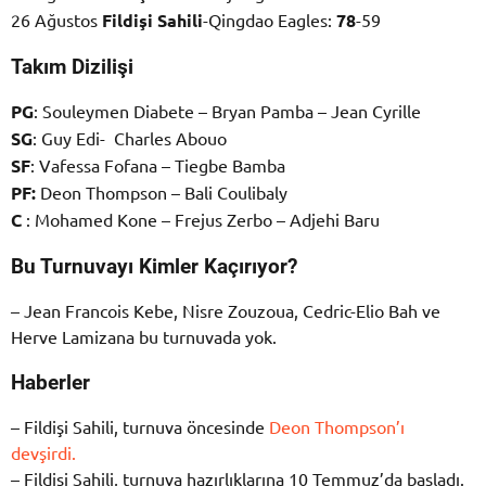
26 Ağustos
Fildişi Sahili
-Qingdao Eagles:
78
-59
Takım Dizilişi
PG
: Souleymen Diabete – Bryan Pamba – Jean Cyrille
SG
: Guy Edi- Charles Abouo
SF
: Vafessa Fofana – Tiegbe Bamba
PF:
Deon Thompson – Bali Coulibaly
C
: Mohamed Kone – Frejus Zerbo – Adjehi Baru
Bu Turnuvayı Kimler Kaçırıyor?
– Jean Francois Kebe, Nisre Zouzoua, Cedric-Elio Bah ve
Herve Lamizana bu turnuvada yok.
Haberler
– Fildişi Sahili, turnuva öncesinde
Deon Thompson’ı
devşirdi.
– Fildişi Sahili, turnuva hazırlıklarına 10 Temmuz’da başladı.