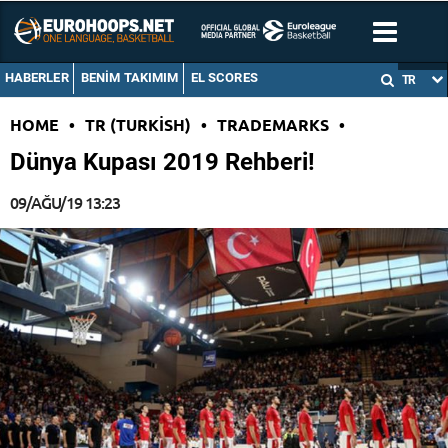
HABERLER
BENIM TAKIMIM
EL SCORES
TR
HOME
•
TR (TURKISH)
•
TRADEMARKS
•
Dünya Kupası 2019 Rehberi!
09/AĞU/19 13:23