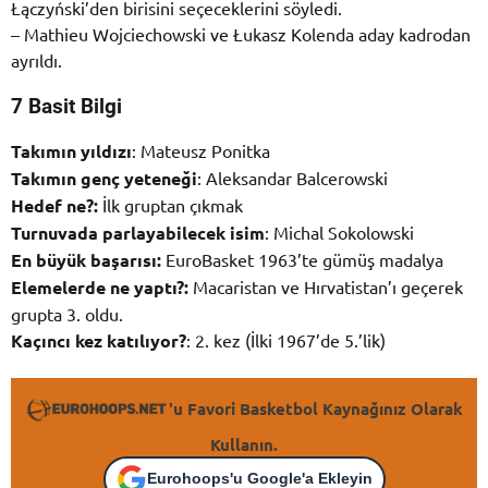
Łączyński’den birisini seçeceklerini söyledi.
– Mathieu Wojciechowski ve Łukasz Kolenda aday kadrodan
ayrıldı.
7 Basit Bilgi
Takımın yıldızı
: Mateusz Ponitka
Takımın genç yeteneği
: Aleksandar Balcerowski
Hedef ne?:
İlk gruptan çıkmak
Turnuvada parlayabilecek isim
: Michal Sokolowski
En büyük başarısı:
EuroBasket 1963’te gümüş madalya
Elemelerde ne yaptı?:
Macaristan ve Hırvatistan’ı geçerek
grupta 3. oldu.
Kaçıncı kez katılıyor?
: 2. kez (İlki 1967’de 5.’lik)
'u Favori Basketbol Kaynağınız Olarak
Kullanın.
Eurohoops'u Google'a Ekleyin