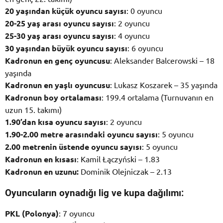
20 yaşından küçük oyuncu sayısı
: 0 oyuncu
20-25 yaş arası oyuncu sayısı
: 2 oyuncu
25-30 yaş arası oyuncu sayısı
: 4 oyuncu
30 yaşından büyük oyuncu sayısı
: 6 oyuncu
Kadronun en genç oyuncusu
: Aleksander Balcerowski – 18
yaşında
Kadronun en yaşlı oyuncusu
: Lukasz Koszarek – 35 yaşında
Kadronun boy ortalaması
: 199.4 ortalama (Turnuvanın en
uzun 15. takımı)
1.90’dan kısa oyuncu sayısı
: 2 oyuncu
1.90-2.00 metre arasındaki oyuncu sayısı
: 5 oyuncu
2.00 metrenin üstende oyuncu sayısı
: 5 oyuncu
Kadronun en kısası
: Kamil Łączyński – 1.83
Kadronun en uzunu:
Dominik Olejniczak – 2.13
Oyuncuların oynadığı lig ve kupa dağılımı:
PKL (Polonya)
: 7 oyuncu