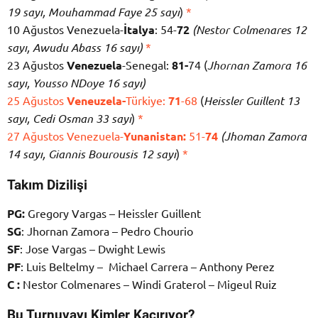
19 sayı, Mouhammad Faye 25 sayı
)
*
10 Ağustos Venezuela-
İtalya
: 54-
72
(Nestor Colmenares 12
sayı, Awudu Abass 16 sayı)
*
23 Ağustos
Venezuela
-Senegal:
81-
74 (
Jhornan Zamora 16
sayı, Yousso NDoye 16 sayı)
25 Ağustos
Veneuzela-
Türkiye:
71
-68
(
Heissler Guillent 13
sayı, Cedi Osman 33 sayı
)
*
27 Ağustos Venezuela-
Yunanistan:
51-
74
(Jhoman Zamora
14 sayı, Giannis Bourousis 12 sayı
)
*
Takım Dizilişi
PG:
Gregory Vargas – Heissler Guillent
SG
: Jhornan Zamora – Pedro Chourio
SF
: Jose Vargas – Dwight Lewis
PF
: Luis Beltelmy – Michael Carrera – Anthony Perez
C :
Nestor Colmenares – Windi Graterol – Migeul Ruiz
Bu Turnuvayı Kimler Kaçırıyor?