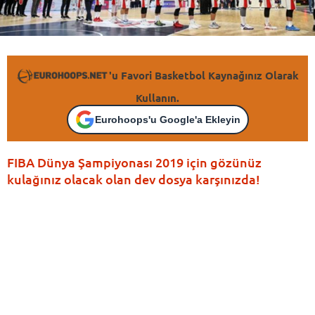
'u Favori Basketbol Kaynağınız Olarak
Kullanın.
Eurohoops'u Google'a Ekleyin
FIBA Dünya Şampiyonası 2019 için gözünüz
kulağınız olacak olan dev dosya karşınızda!