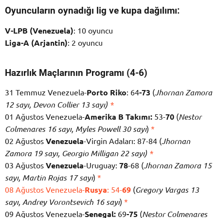
Oyuncuların oynadığı lig ve kupa dağılımı:
V-LPB (Venezuela)
: 10 oyuncu
Liga-A (Arjantin)
: 2 oyuncu
Hazırlık Maçlarının Programı (4-6)
31 Temmuz Venezuela-
Porto Riko
: 64
-73
(
Jhornan Zamora
12 sayı, Devon Collier 13 sayı)
*
01 Ağustos Venezuela-
Amerika B Takımı:
53-
70
(
Nestor
Colmenares 16 sayı, Myles Powell 30 sayı
)
*
02 Ağustos
Venezuela
-Virgin Adaları: 87-84 (
Jhornan
Zamora 19 sayı, Georgio Milligan 22 sayı)
*
03 Ağustos
Venezuela
-Uruguay:
78
-68 (
Jhornan Zamora 15
sayı, Martin Rojas 17 sayı
)
*
08 Ağustos Venezuela-
Rusya
: 54-
69
(
Gregory Vargas 13
sayı, Andrey Vorontsevich 16 sayı
)
*
09 Ağustos Venezuela-
Senegal:
69
-75
(
Nestor Colmenares