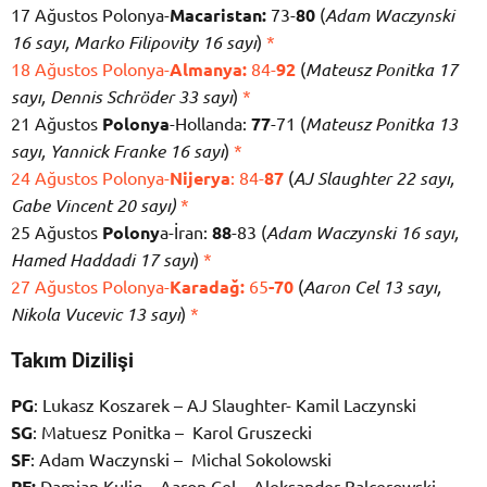
17 Ağustos Polonya-
Macaristan:
73-
80
(
Adam Waczynski
16 sayı, Marko Filipovity 16 sayı
)
*
18 Ağustos Polonya-
Almanya:
84-
92
(
Mateusz Ponitka 17
sayı, Dennis Schröder 33 sayı
)
*
21 Ağustos
Polonya
-Hollanda:
77
-71 (
Mateusz Ponitka 13
sayı, Yannick Franke 16 sayı
)
*
24 Ağustos Polonya-
Nijerya
: 84-
87
(
AJ Slaughter 22 sayı,
Gabe Vincent 20 sayı)
*
25 Ağustos
Polony
a-İran:
88
-83 (
Adam Waczynski 16 sayı,
Hamed Haddadi 17 sayı
)
*
27 Ağustos Polonya-
Karadağ:
65
-70
(
Aaron Cel 13 sayı,
Nikola Vucevic 13 sayı
)
*
Takım Dizilişi
PG
: Lukasz Koszarek – AJ Slaughter- Kamil Laczynski
SG
: Matuesz Ponitka – Karol Gruszecki
SF
: Adam Waczynski – Michal Sokolowski
PF:
Damian Kulig – Aaron Cel – Aleksander Balcerowski