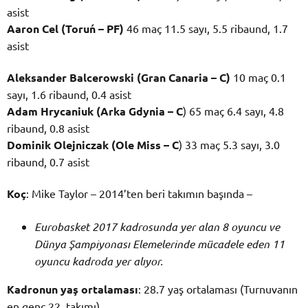
asist
Aaron Cel (Toruń – PF)
46 maç 11.5 sayı, 5.5 ribaund, 1.7
asist
Aleksander Balcerowski (Gran Canaria – C)
10 maç 0.1
sayı, 1.6 ribaund, 0.4 asist
Adam Hrycaniuk (Arka Gdynia – C
) 65 maç 6.4 sayı, 4.8
ribaund, 0.8 asist
Dominik Olejniczak (Ole Miss – C
) 33 maç 5.3 sayı, 3.0
ribaund, 0.7 asist
Koç
: Mike Taylor – 2014’ten beri takımın başında –
Eurobasket 2017 kadrosunda yer alan 8 oyuncu ve
Dünya Şampiyonası Elemelerinde mücadele eden 11
oyuncu kadroda yer alıyor.
Kadronun yaş ortalaması
: 28.7 yaş ortalaması (Turnuvanın
en genç 22. takımı)