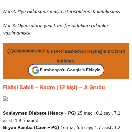
Not-2: *’ya tıklarsanız maçın istatistiklerini bulabilirsiniz.
Not-3: Oyuncuların yeni transfer oldukları takımlar
yazılmamıştır.
'u Favori Basketbol Kaynağınız Olarak
Kullanın.
Eurohoops'u Google'a Ekleyin
Fildişi Sahili – K
adro (12 kişi) – A Grubu
Souleyman Diabate (Nancy – PG)
25 maç 10.2 sayı, 7.2
asist, 1.9 ribaund
Bryan Pamba (Caen – PG)
16 maç 5.5 sayı, 1.7 asist, 1.2