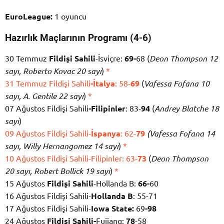
EuroLeague:
1 oyuncu
Hazırlık Maçlarının Programı (4-6)
30 Temmuz
Fildişi Sahili
-İsviçre:
69-
68 (
Deon Thompson 12
sayı, Roberto Kovac 20 sayı
)
*
31 Temmuz Fildişi Sahili
-İtalya
: 58-
69
(
Vafessa Fofana 10
sayı, A. Gentile 22 sayı
)
*
07 Ağustos Fildişi Sahili
-Filipinler
: 83-
94
(
Andrey Blatche 18
sayı
)
09 Ağustos Fildişi Sahili-
İspanya
: 62-
79
(Vafessa Fofana 14
sayı, Willy Hernangomez 14 sayı
)
*
10 Ağustos Fildişi Sahili-Filipinler: 63-
73
(
Deon Thompson
20 sayı, Robert Bollick 19 sayı
)
*
15 Ağustos
Fildişi Sahili
-Hollanda B:
66-
60
16 Ağustos Fildişi Sahili-
Hollanda B
: 55-71
17 Ağustos Fildişi Sahili-
Iowa State:
69
-98
24 Ağustos
Fildişi Sahili-
Fujiang:
78
-58