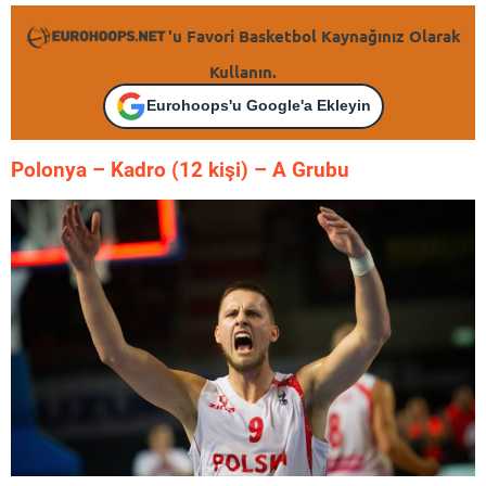
'u Favori Basketbol Kaynağınız Olarak
Kullanın.
Eurohoops'u Google'a Ekleyin
Polonya – K
adro (12 kişi) – A Grubu