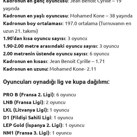
Kadronun en genç oyuncusu
: Jean Benoit Cyrille – 19
yaşında
Kadronun en yaşlı oyuncusu
: Mohamed Kone – 38 yaşında
Kadronun boy ortalaması
: 197.0 ortalama (Turnuvanın en
uzun 21. takımı)
1.90’dan kısa oyuncu sayısı
: 3 oyuncu
1.90-2.00 metre arasındaki oyuncu sayısı
: 3 oyuncu
2.00 metrenin üstende oyuncu sayısı
: 6 oyuncu
Kadronun en kısası
: Jean Benoit Cyrille – 1.71
Kadronun en uzunu:
Mohamed Kone- 2.11
Oyuncuları oynadığı lig ve kupa dağılımı:
PRO B (Fransa 2. Ligi)
: 6 oyuncu
LNB (Fransa Ligi)
: 2 oyuncu
LKL (Litvanya Ligi):
1 oyuncu
D1 (Fildişi Sahili Ligi
: 1 oyuncu
LEP Gold (İspanya 2. Ligi)
: 1 oyuncu
NM1 (Fransa 3. Ligi)
: 1 oyuncu