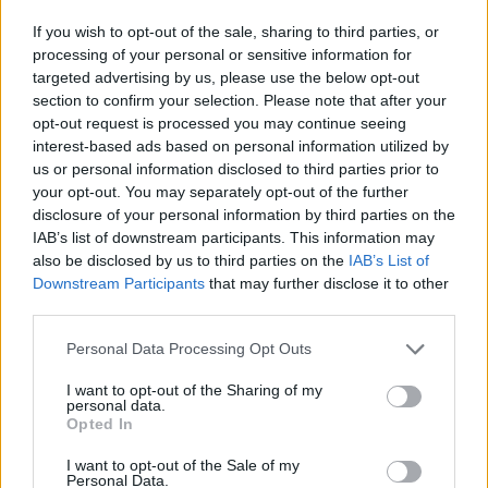
Ολυμπιακό...
If you wish to opt-out of the sale, sharing to third parties, or
processing of your personal or sensitive information for
Κούσενκο για Παπαλουκά:
targeted advertising by us, please use the below opt-out
“Έλληνας στα συναισθήματα,
section to confirm your selection. Please note that after your
Βίκινγκ στην ψυχή”
opt-out request is processed you may continue seeing
25/APR/26 10:09
interest-based ads based on personal information utilized by
us or personal information disclosed to third parties prior to
Ο άλλοτε τζένεραλ μάνατζερ της ΤΣΣΚΑ Μόσχας, Σεργκέι
your opt-out. You may separately opt-out of the further
Κούσενκο, μίλησε με άκρως κολακευτικά λόγια για τα
disclosure of your personal information by third parties on the
ψυχικά χαρίσματα που...
IAB’s list of downstream participants. This information may
also be disclosed by us to third parties on the
IAB’s List of
Παπαλουκάς: “Δεν ξεκινούσα
Downstream Participants
that may further disclose it to other
βασικός, αλλά το πιο σημαντικό
third parties.
ήταν να τελειώνω τον αγώνα
στο παρκέ”
Please note that this website/app uses one or more Google
Personal Data Processing Opt Outs
19/APR/26 12:42
services and may gather and store information including but
not limited to your visit or usage behaviour. You may click to
I want to opt-out of the Sharing of my
Ο Θοδωρής Παπαλουκάς για τη "χρυσή" εποχή στην
personal data.
grant or deny consent to Google and its third-party tags to
ΤΣΣΚΑ Μόσχας, τη λαμπρή καριέρα στα παρκέ και τη ζωή
Opted In
use your data for below specified purposes in below Google
μετά...
consent section.
I want to opt-out of the Sale of my
Personal Data.