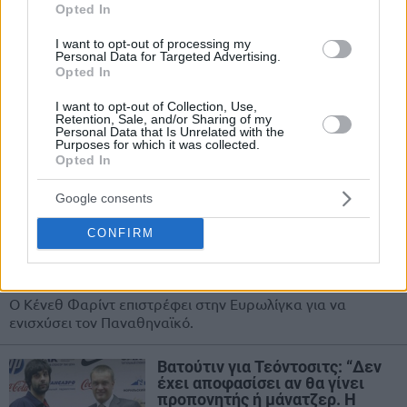
Πανόφ για Παπαλουκά: “Έγινε
Opted In
θρύλος της ΤΣΣΚΑ, στα
αποδυτήρια ήταν μία non stop
I want to opt-out of processing my
διασκέδαση”
Personal Data for Targeted Advertising.
Opted In
02/APR/26 08:59
I want to opt-out of Collection, Use,
O Σεργκέι Πανόφ θυμάται την εποχή όπου έπαιζε
Retention, Sale, and/or Sharing of my
Personal Data that Is Unrelated with the
συμπαίκτης με τον Θοδωρή Παπαλουκά και εξιστορεί μια
Purposes for which it was collected.
απίθανη ιστορία στους...
Opted In
Κένεθ Φαρίντ: Συμπαίκτης με
Google consents
Γκριγκόνις, Μιλουτίνοφ στην
ΤΣΣΚΑ και με Χουάντσο,
CONFIRM
Φουρνιέ, Παπ στους Νάγκετς
07/NOV/25 08:28
Ο Κένεθ Φαρίντ επιστρέφει στην Ευρωλίγκα για να
ενισχύσει τον Παναθηναϊκό.
Βατούτιν για Τεόντοσιτς: “Δεν
έχει αποφασίσει αν θα γίνει
προπονητής ή μάνατζερ. Η