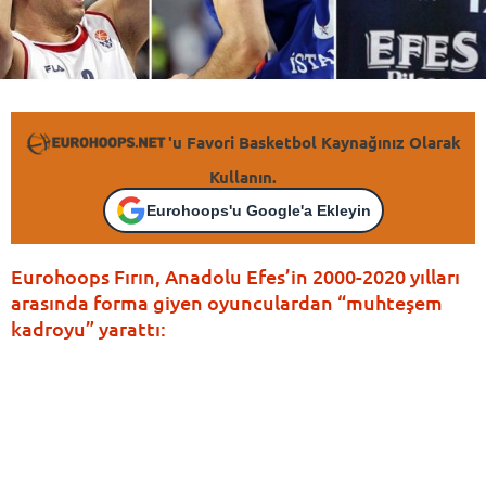
'u Favori Basketbol Kaynağınız Olarak
Kullanın.
Eurohoops'u Google'a Ekleyin
Eurohoops Fırın, Anadolu Efes’in 2000-2020 yılları
arasında forma giyen oyunculardan “muhteşem
kadroyu” yarattı: