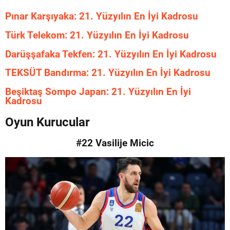
Pınar Karşıyaka: 21. Yüzyılın En İyi Kadrosu
Türk Telekom: 21. Yüzyılın En İyi Kadrosu
Darüşşafaka Tekfen: 21. Yüzyılın En İyi Kadrosu
TEKSÜT Bandırma: 21. Yüzyılın En İyi Kadrosu
Beşiktaş Sompo Japan: 21. Yüzyılın En İyi
Kadrosu
Oyun Kurucular
#22 Vasilije Micic