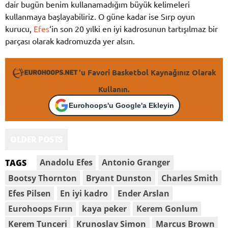
dair bugün benim kullanamadığım büyük kelimeleri
kullanmaya başlayabiliriz. O güne kadar ise Sırp oyun
kurucu,
Efes
‘in son 20 yılki en iyi kadrosunun tartışılmaz bir
parçası olarak kadromuzda yer alsın.
'u Favori Basketbol Kaynağınız Olarak
Kullanın.
Eurohoops'u Google'a Ekleyin
OLDER POSTS
Anadolu Efes
Antonio Granger
TAGS
Bootsy Thornton
Bryant Dunston
Charles Smith
Efes Pilsen
En iyi kadro
Ender Arslan
Eurohoops Fırın
kaya peker
Kerem Gonlum
Kerem Tunceri
Krunoslav Simon
Marcus Brown