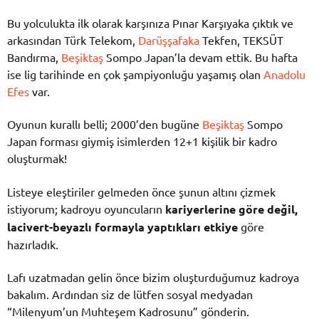
Bu yolculukta ilk olarak karşınıza Pınar Karşıyaka çıktık ve
arkasından Türk Telekom,
Darüşşafaka
Tekfen, TEKSÜT
Bandırma,
Beşiktaş
Sompo Japan’la devam ettik. Bu hafta
ise lig tarihinde en çok şampiyonluğu yaşamış olan
Anadolu
Efes
var.
Oyunun kurallı belli; 2000’den bugüne
Beşiktaş
Sompo
Japan forması giymiş isimlerden 12+1 kişilik bir kadro
oluşturmak!
Listeye eleştiriler gelmeden önce şunun altını çizmek
istiyorum; kadroyu oyuncuların
kariyerlerine göre değil,
lacivert-beyazlı formayla yaptıkları etkiye
göre
hazırladık.
Lafı uzatmadan gelin önce bizim oluşturduğumuz kadroya
bakalım. Ardından siz de lütfen sosyal medyadan
“Milenyum’un Muhteşem Kadrosunu” gönderin.