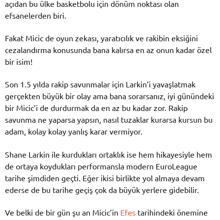
açıdan bu ülke basketbolu için dönüm noktası olan
efsanelerden biri.
Fakat Micic de oyun zekası, yaratıcılık ve rakibin eksiğini
cezalandırma konusunda bana kalırsa en az onun kadar özel
bir isim!
Son 1.5 yılda rakip savunmalar için Larkin’i yavaşlatmak
gerçekten büyük bir olay ama bana sorarsanız, iyi günündeki
bir Micic’i de durdurmak da en az bu kadar zor. Rakip
savunma ne yaparsa yapsın, nasıl tuzaklar kurarsa kursun bu
adam, kolay kolay yanlış karar vermiyor.
Shane Larkin ile kurdukları ortaklık ise hem hikayesiyle hem
de ortaya koydukları performansla modern EuroLeague
tarihe şimdiden geçti. Eğer ikisi birlikte yol almaya devam
ederse de bu tarihe geçiş çok da büyük yerlere gidebilir.
Ve belki de bir gün şu an Micic’in
Efes
tarihindeki önemine