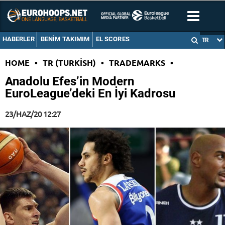
HABERLER
BENIM TAKIMIM
EL SCORES
TR
HOME
•
TR (TURKISH)
•
TRADEMARKS
•
Anadolu Efes’in Modern
EuroLeague’deki En İyi Kadrosu
23/HAZ/20 12:27