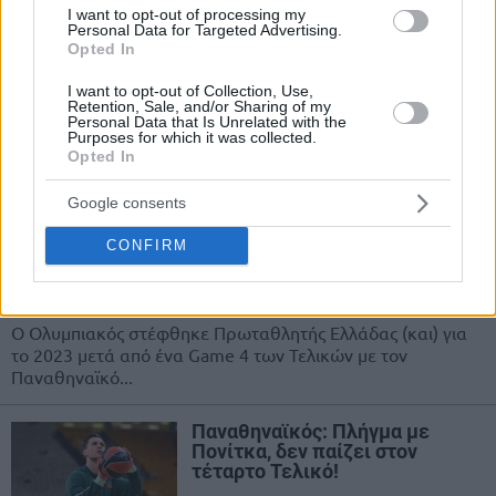
Με μυθικό Πάντερ πήρε την
I want to opt-out of processing my
Personal Data for Targeted Advertising.
Αδριατική μετά από 10 χρόνια!
Opted In
(videos)
22/JUN/23 22:06
I want to opt-out of Collection, Use,
Retention, Sale, and/or Sharing of my
Η Παρτιζάν επιβλήθηκε του Ερυθρού Αστέρα (96-85) στην
Personal Data that Is Unrelated with the
Purposes for which it was collected.
ασφυκτικά γεμάτη Σταρκ Αρένα και στέφθηκε
Opted In
πρωταθλήτρια της Αδριατικής λίγκας για...
Google consents
Οριστική διακοπή στο ΟΑΚΑ:
Πρωταθλητής ο Ολυμπιακός!
CONFIRM
(videos)
15/JUN/23 23:09
Ο Ολυμπιακός στέφθηκε Πρωταθλητής Ελλάδας (και) για
το 2023 μετά από ένα Game 4 των Τελικών με τον
Παναθηναϊκό...
Παναθηναϊκός: Πλήγμα με
Πονίτκα, δεν παίζει στον
τέταρτο Τελικό!