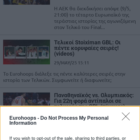
Η ΑΕΚ θα διεκδικήσει απόψε (9/5,
21:00) το τέταρτο Ευρωπαϊκό της
τεράστιας ιστορίας της αγωνιζόμενη
στον Τελικό του Final...
Τελικοί Stoiximan GBL: Οι
πέντε κορυφαίες σειρές!
(videos)
29/MAY/25 15:11
Το Eurohoops διάλεξε τις πέντε καλύτερες σειρές στην
ιστορία των Τελικών. Συμφωνείτε ή διαφωνείτε;
Παναθηναϊκός vs. Ολυμπιακός:
Για 22η φορά αντίπαλοι σε
τελικούς της GBL (πίνακας)
27/MAY/25 12:23
Eurohoops -
Do Not Process My Personal
Information
Παναθηναϊκός και Ολυμπιακός θα αναμετρηθούν για 22η
φορά σε τελικούς της Stoiximan GBL! Τα πεπραγμένα των
If you wish to opt-out of the sale, sharing to third parties, or
ομάδων στις προηγούμενες...