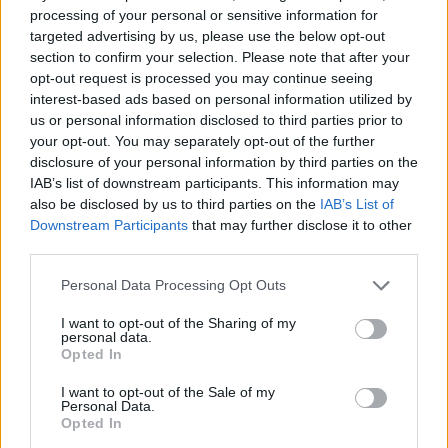
processing of your personal or sensitive information for
targeted advertising by us, please use the below opt-out
ΟΔΚΕ: “Καταδικαστέα πράξη
section to confirm your selection. Please note that after your
στην οικία ενός από τους
opt-out request is processed you may continue seeing
συμμετέχοντες διαιτητές των
Τελικών”
interest-based ads based on personal information utilized by
us or personal information disclosed to third parties prior to
08/JUN/24 21:19
your opt-out. You may separately opt-out of the further
Η ΟΔΚΕ εξέδωσε ανακοίνωση-σοκ που κάνει λόγο για
disclosure of your personal information by third parties on the
"καταδικαστέα πράξη στην οικεία διαιτητή που συμμετέχει
IAB’s list of downstream participants. This information may
στους τελικούς της Basket...
also be disclosed by us to third parties on the
IAB’s List of
Downstream Participants
that may further disclose it to other
third parties.
Σλούκας για Ολυμπιακό: “Έχει
δείξει ότι μπορεί να σπάσει
Please note that this website/app uses one or more Google
Personal Data Processing Opt Outs
οποιαδήποτε έδρα”
services and may gather and store information including but
04/JUN/24 17:29
not limited to your visit or usage behaviour. You may click to
I want to opt-out of the Sharing of my
personal data.
grant or deny consent to Google and its third-party tags to
Στη σημασία του ελληνικού κορμού αλλά και την επίγνωση
Opted In
use your data for below specified purposes in below Google
από όλους στον Παναθηναϊκό του τι διακυβεύεται,
consent section.
στάθηκε στη συνέντευξη...
I want to opt-out of the Sale of my
Personal Data.
Opted In
Παρτιζάν – Ερ. Αστέρας 96-85: