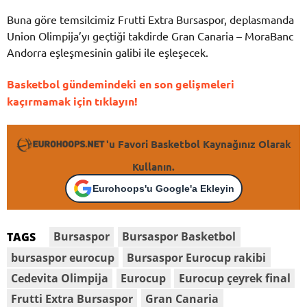
Buna göre temsilcimiz Frutti Extra Bursaspor, deplasmanda
Union Olimpija’yı geçtiği takdirde Gran Canaria – MoraBanc
Andorra eşleşmesinin galibi ile eşleşecek.
Basketbol gündemindeki en son gelişmeleri
kaçırmamak için tıklayın!
'u Favori Basketbol Kaynağınız Olarak
Kullanın.
Eurohoops'u Google'a Ekleyin
Bursaspor
Bursaspor Basketbol
TAGS
bursaspor eurocup
Bursaspor Eurocup rakibi
Cedevita Olimpija
Eurocup
Eurocup çeyrek final
Frutti Extra Bursaspor
Gran Canaria