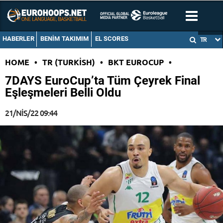
HABERLER
BENIM TAKIMIM
EL SCORES
TR
HOME
•
TR (TURKISH)
•
BKT EUROCUP
•
7DAYS EuroCup’ta Tüm Çeyrek Final
Eşleşmeleri Belli Oldu
21/NIS/22 09:44