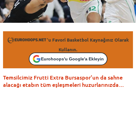
'u Favori Basketbol Kaynağınız Olarak
Kullanın.
Eurohoops'u Google'a Ekleyin
Temsilcimiz Frutti Extra Bursaspor’un da sahne
alacağı etabın tüm eşleşmeleri huzurlarınızda…