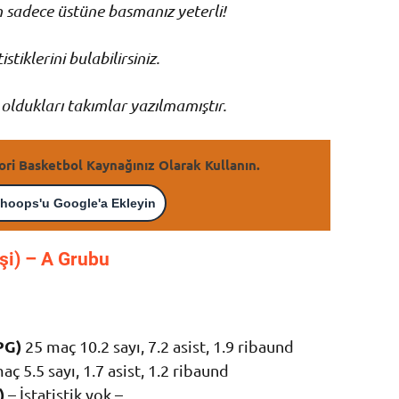
in sadece üstüne basmanız yeterli!
stiklerini bulabilirsiniz.
oldukları takımlar yazılmamıştır.
ori Basketbol Kaynağınız Olarak Kullanın.
hoops'u Google'a Ekleyin
işi) – A Grubu
PG)
25 maç 10.2 sayı, 7.2 asist, 1.9 ribaund
ç 5.5 sayı, 1.7 asist, 1.2 ribaund
)
– İstatistik yok –