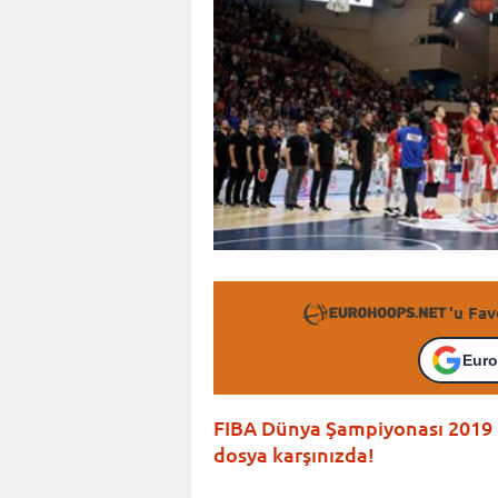
'u Fav
Euro
FIBA Dünya Şampiyonası 2019 i
dosya karşınızda!