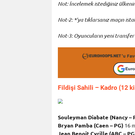
Not: İncelemek istediğiniz ülken
Not-2: *’ya tıklarsanız maçın istati
Not-3: Oyuncuların yeni transfer 
'u Fav
Euro
Fildişi Sahili – K
adro (12 k
Souleyman Diabate (Nancy – 
Bryan Pamba (Caen – PG)
16 ma
Jean Benoit Cyrille (ABC – PG