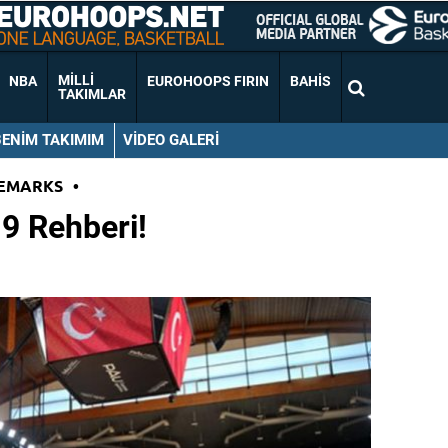
MILLI
NBA
EUROHOOPS FIRIN
BAHIS
TAKIMLAR
BENIM TAKIMIM
VIDEO GALERI
EMARKS
•
9 Rehberi!