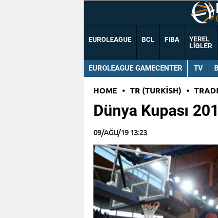
YEREL
EUROLEAGUE
BCL
FIBA
LIGLER
EUROLEAGUE GAMECENTER
TV
HOME
•
TR (TURKISH)
•
TRAD
Dünya Kupası 201
09/AĞU/19 13:23