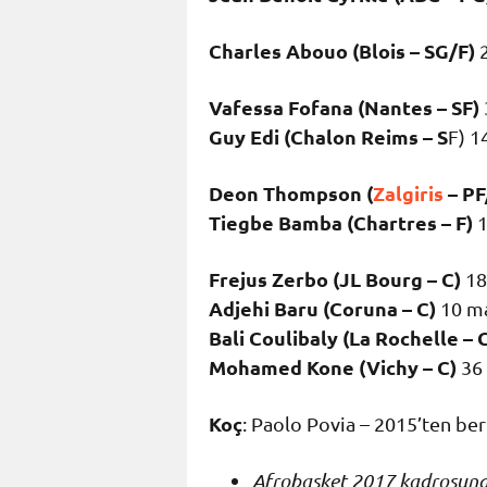
Charles Abouo (Blois – SG/F)
2
Vafessa Fofana (Nantes – SF)
Guy Edi (Chalon Reims – S
F) 1
Deon Thompson (
Zalgiris
– PF
Tiegbe Bamba (Chartres – F)
1
Frejus Zerbo (JL Bourg – C)
18 
Adjehi Baru (Coruna –
C)
10 maç
Bali Coulibaly (La Rochelle – 
Mohamed Kone (Vichy – C)
36 
Koç
: Paolo Povia – 2015’ten ber
Afrobasket 2017 kadrosund