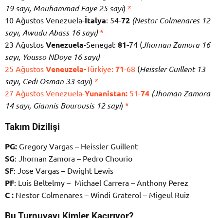
19 sayı, Mouhammad Faye 25 sayı
)
*
10 Ağustos Venezuela-
İtalya
: 54-
72
(Nestor Colmenares 12
sayı, Awudu Abass 16 sayı)
*
23 Ağustos
Venezuela
-Senegal:
81-
74 (
Jhornan Zamora 16
sayı, Yousso NDoye 16 sayı)
25 Ağustos
Veneuzela-
Türkiye:
71
-68
(
Heissler Guillent 13
sayı, Cedi Osman 33 sayı
)
*
27 Ağustos Venezuela-
Yunanistan:
51-
74
(Jhoman Zamora
14 sayı, Giannis Bourousis 12 sayı
)
*
Takım Dizilişi
PG:
Gregory Vargas – Heissler Guillent
SG
: Jhornan Zamora – Pedro Chourio
SF
: Jose Vargas – Dwight Lewis
PF
: Luis Beltelmy – Michael Carrera – Anthony Perez
C :
Nestor Colmenares – Windi Graterol – Migeul Ruiz
Bu Turnuvayı Kimler Kaçırıyor?