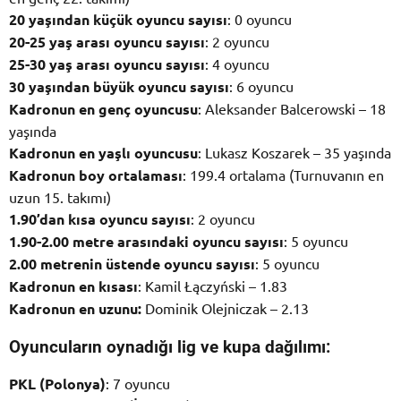
20 yaşından küçük oyuncu sayısı
: 0 oyuncu
20-25 yaş arası oyuncu sayısı
: 2 oyuncu
25-30 yaş arası oyuncu sayısı
: 4 oyuncu
30 yaşından büyük oyuncu sayısı
: 6 oyuncu
Kadronun en genç oyuncusu
: Aleksander Balcerowski – 18
yaşında
Kadronun en yaşlı oyuncusu
: Lukasz Koszarek – 35 yaşında
Kadronun boy ortalaması
: 199.4 ortalama (Turnuvanın en
uzun 15. takımı)
1.90’dan kısa oyuncu sayısı
: 2 oyuncu
1.90-2.00 metre arasındaki oyuncu sayısı
: 5 oyuncu
2.00 metrenin üstende oyuncu sayısı
: 5 oyuncu
Kadronun en kısası
: Kamil Łączyński – 1.83
Kadronun en uzunu:
Dominik Olejniczak – 2.13
Oyuncuların oynadığı lig ve kupa dağılımı:
PKL (Polonya)
: 7 oyuncu