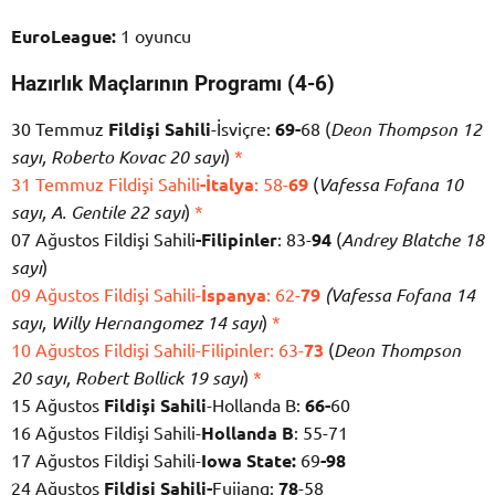
EuroLeague:
1 oyuncu
Hazırlık Maçlarının Programı (4-6)
30 Temmuz
Fildişi Sahili
-İsviçre:
69-
68 (
Deon Thompson 12
sayı, Roberto Kovac 20 sayı
)
*
31 Temmuz Fildişi Sahili
-İtalya
: 58-
69
(
Vafessa Fofana 10
sayı, A. Gentile 22 sayı
)
*
07 Ağustos Fildişi Sahili
-Filipinler
: 83-
94
(
Andrey Blatche 18
sayı
)
09 Ağustos Fildişi Sahili-
İspanya
: 62-
79
(Vafessa Fofana 14
sayı, Willy Hernangomez 14 sayı
)
*
10 Ağustos Fildişi Sahili-Filipinler: 63-
73
(
Deon Thompson
20 sayı, Robert Bollick 19 sayı
)
*
15 Ağustos
Fildişi Sahili
-Hollanda B:
66-
60
16 Ağustos Fildişi Sahili-
Hollanda B
: 55-71
17 Ağustos Fildişi Sahili-
Iowa State:
69
-98
24 Ağustos
Fildişi Sahili-
Fujiang:
78
-58