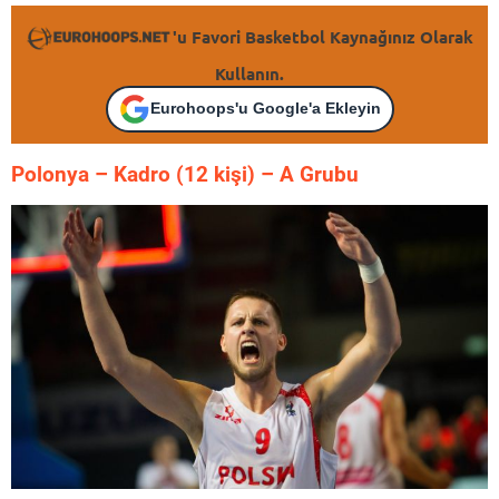
'u Favori Basketbol Kaynağınız Olarak
Kullanın.
Eurohoops'u Google'a Ekleyin
Polonya – K
adro (12 kişi) – A Grubu