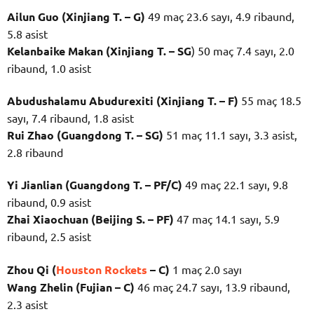
Ailun Guo (Xinjiang T. – G)
49 maç 23.6 sayı, 4.9 ribaund,
5.8 asist
Kelanbaike Makan (Xinjiang T. – SG
) 50 maç 7.4 sayı, 2.0
ribaund, 1.0 asist
Abudushalamu Abudurexiti (Xinjiang T. – F)
55 maç 18.5
sayı, 7.4 ribaund, 1.8 asist
Rui Zhao (Guangdong T. – SG)
51 maç 11.1 sayı, 3.3 asist,
2.8 ribaund
Yi Jianlian (Guangdong T. – PF/C)
49 maç 22.1 sayı, 9.8
ribaund, 0.9 asist
Zhai Xiaochuan (Beijing S. – PF)
47 maç 14.1 sayı, 5.9
ribaund, 2.5 asist
Zhou Qi (
Houston Rockets
– C)
1 maç 2.0 sayı
Wang Zhelin (Fujian – C)
46 maç 24.7 sayı, 13.9 ribaund,
2.3 asist