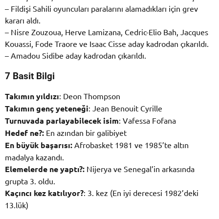
– Fildişi Sahili oyuncuları paralarını alamadıkları için grev
kararı aldı.
– Nisre Zouzoua, Herve Lamizana, Cedric-Elio Bah, Jacques
Kouassi, Fode Traore ve Isaac Cisse aday kadrodan çıkarıldı.
– Amadou Sidibe aday kadrodan çıkarıldı.
7 Basit Bilgi
Takımın yıldızı
: Deon Thompson
Takımın genç yeteneği
: Jean Benouit Cyrille
Turnuvada parlayabilecek isim
: Vafessa Fofana
Hedef ne?:
En azından bir galibiyet
En büyük başarısı:
Afrobasket 1981 ve 1985’te altın
madalya kazandı.
Elemelerde ne yaptı?:
Nijerya ve Senegal’in arkasında
grupta 3. oldu.
Kaçıncı kez katılıyor?
: 3. kez (En iyi derecesi 1982’deki
13.lük)