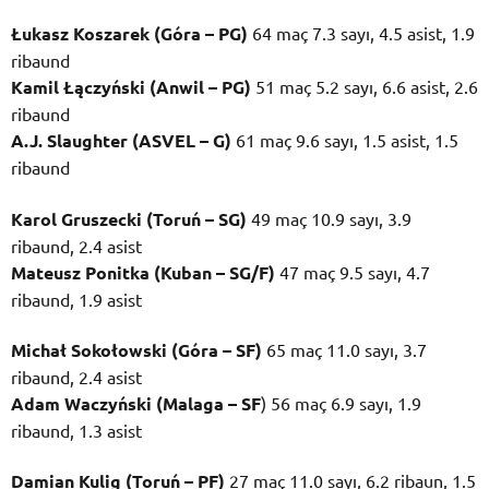
Łukasz Koszarek (Góra – PG)
64 maç 7.3 sayı, 4.5 asist, 1.9
ribaund
Kamil Łączyński (Anwil – PG)
51 maç 5.2 sayı, 6.6 asist, 2.6
ribaund
A.J. Slaughter (ASVEL – G)
61 maç 9.6 sayı, 1.5 asist, 1.5
ribaund
Karol Gruszecki (Toruń – SG)
49 maç 10.9 sayı, 3.9
ribaund, 2.4 asist
Mateusz Ponitka (Kuban – SG/F)
47 maç 9.5 sayı, 4.7
ribaund, 1.9 asist
Michał Sokołowski (Góra – SF)
65 maç 11.0 sayı, 3.7
ribaund, 2.4 asist
Adam Waczyński (Malaga – SF
) 56 maç 6.9 sayı, 1.9
ribaund, 1.3 asist
Damian Kulig (Toruń – PF)
27 maç 11.0 sayı, 6.2 ribaun, 1.5