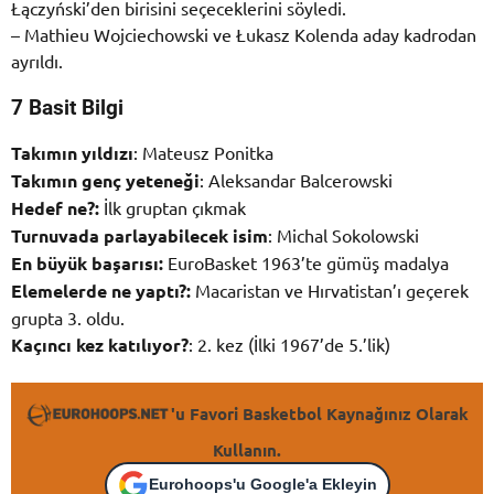
Łączyński’den birisini seçeceklerini söyledi.
– Mathieu Wojciechowski ve Łukasz Kolenda aday kadrodan
ayrıldı.
7 Basit Bilgi
Takımın yıldızı
: Mateusz Ponitka
Takımın genç yeteneği
: Aleksandar Balcerowski
Hedef ne?:
İlk gruptan çıkmak
Turnuvada parlayabilecek isim
: Michal Sokolowski
En büyük başarısı:
EuroBasket 1963’te gümüş madalya
Elemelerde ne yaptı?:
Macaristan ve Hırvatistan’ı geçerek
grupta 3. oldu.
Kaçıncı kez katılıyor?
: 2. kez (İlki 1967’de 5.’lik)
'u Favori Basketbol Kaynağınız Olarak
Kullanın.
Eurohoops'u Google'a Ekleyin