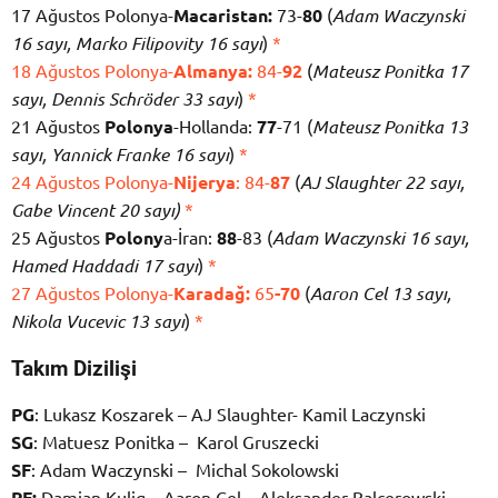
17 Ağustos Polonya-
Macaristan:
73-
80
(
Adam Waczynski
16 sayı, Marko Filipovity 16 sayı
)
*
18 Ağustos Polonya-
Almanya:
84-
92
(
Mateusz Ponitka 17
sayı, Dennis Schröder 33 sayı
)
*
21 Ağustos
Polonya
-Hollanda:
77
-71 (
Mateusz Ponitka 13
sayı, Yannick Franke 16 sayı
)
*
24 Ağustos Polonya-
Nijerya
: 84-
87
(
AJ Slaughter 22 sayı,
Gabe Vincent 20 sayı)
*
25 Ağustos
Polony
a-İran:
88
-83 (
Adam Waczynski 16 sayı,
Hamed Haddadi 17 sayı
)
*
27 Ağustos Polonya-
Karadağ:
65
-70
(
Aaron Cel 13 sayı,
Nikola Vucevic 13 sayı
)
*
Takım Dizilişi
PG
: Lukasz Koszarek – AJ Slaughter- Kamil Laczynski
SG
: Matuesz Ponitka – Karol Gruszecki
SF
: Adam Waczynski – Michal Sokolowski
PF:
Damian Kulig – Aaron Cel – Aleksander Balcerowski