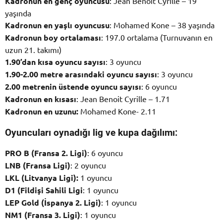
Kadronun en genç oyuncusu
: Jean Benoit Cyrille – 19
yaşında
Kadronun en yaşlı oyuncusu
: Mohamed Kone – 38 yaşında
Kadronun boy ortalaması
: 197.0 ortalama (Turnuvanın en
uzun 21. takımı)
1.90’dan kısa oyuncu sayısı
: 3 oyuncu
1.90-2.00 metre arasındaki oyuncu sayısı
: 3 oyuncu
2.00 metrenin üstende oyuncu sayısı
: 6 oyuncu
Kadronun en kısası
: Jean Benoit Cyrille – 1.71
Kadronun en uzunu:
Mohamed Kone- 2.11
Oyuncuları oynadığı lig ve kupa dağılımı:
PRO B (Fransa 2. Ligi)
: 6 oyuncu
LNB (Fransa Ligi)
: 2 oyuncu
LKL (Litvanya Ligi):
1 oyuncu
D1 (Fildişi Sahili Ligi
: 1 oyuncu
LEP Gold (İspanya 2. Ligi)
: 1 oyuncu
NM1 (Fransa 3. Ligi)
: 1 oyuncu