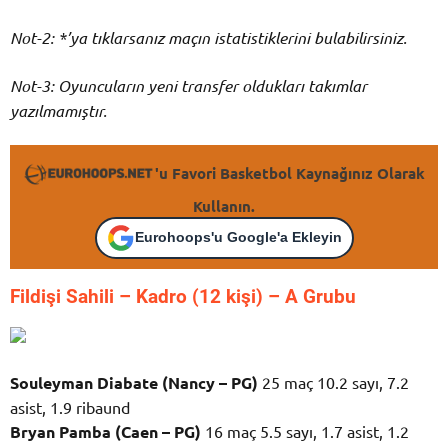
Not-2: *’ya tıklarsanız maçın istatistiklerini bulabilirsiniz.
Not-3: Oyuncuların yeni transfer oldukları takımlar
yazılmamıştır.
'u Favori Basketbol Kaynağınız Olarak
Kullanın.
Eurohoops'u Google'a Ekleyin
Fildişi Sahili – K
adro (12 kişi) – A Grubu
Souleyman Diabate (Nancy – PG)
25 maç 10.2 sayı, 7.2
asist, 1.9 ribaund
Bryan Pamba (Caen – PG)
16 maç 5.5 sayı, 1.7 asist, 1.2