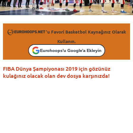
'u Favori Basketbol Kaynağınız Olarak
Kullanın.
Eurohoops'u Google'a Ekleyin
FIBA Dünya Şampiyonası 2019 için gözünüz
kulağınız olacak olan dev dosya karşınızda!