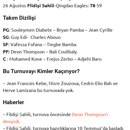
26 Ağustos
Fildişi Sahili
-Qingdao Eagles:
78
-59
Takım Dizilişi
PG
: Souleymen Diabete – Bryan Pamba – Jean Cyrille
SG
: Guy Edi- Charles Abouo
SF
: Vafessa Fofana – Tiegbe Bamba
PF:
Deon Thompson – Bali Coulibaly
C
: Mohamed Kone – Frejus Zerbo – Adjehi Baru
Bu Turnuvayı Kimler Kaçırıyor?
– Jean Francois Kebe, Nisre Zouzoua, Cedric-Elio Bah ve
Herve Lamizana bu turnuvada yok.
Haberler
– Fildişi Sahili, turnuva öncesinde
Deon Thompson’ı
devşirdi.
– Fildişi Sahili, turnuva hazırlıklarına 10 Temmuz’da başladı.