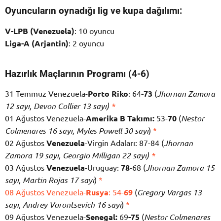
Oyuncuların oynadığı lig ve kupa dağılımı:
V-LPB (Venezuela)
: 10 oyuncu
Liga-A (Arjantin)
: 2 oyuncu
Hazırlık Maçlarının Programı (4-6)
31 Temmuz Venezuela-
Porto Riko
: 64
-73
(
Jhornan Zamora
12 sayı, Devon Collier 13 sayı)
*
01 Ağustos Venezuela-
Amerika B Takımı:
53-
70
(
Nestor
Colmenares 16 sayı, Myles Powell 30 sayı
)
*
02 Ağustos
Venezuela
-Virgin Adaları: 87-84 (
Jhornan
Zamora 19 sayı, Georgio Milligan 22 sayı)
*
03 Ağustos
Venezuela
-Uruguay:
78
-68 (
Jhornan Zamora 15
sayı, Martin Rojas 17 sayı
)
*
08 Ağustos Venezuela-
Rusya
: 54-
69
(
Gregory Vargas 13
sayı, Andrey Vorontsevich 16 sayı
)
*
09 Ağustos Venezuela-
Senegal:
69
-75
(
Nestor Colmenares