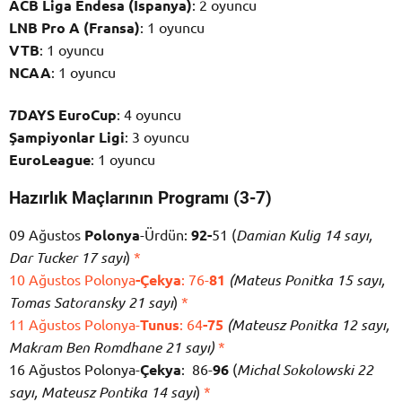
ACB Liga Endesa (İspanya)
: 2 oyuncu
LNB Pro A (Fransa)
: 1 oyuncu
VTB
: 1 oyuncu
NCAA
: 1 oyuncu
7DAYS EuroCup
: 4 oyuncu
Şampiyonlar Ligi
: 3 oyuncu
EuroLeague
: 1 oyuncu
Hazırlık Maçlarının Programı (3-7)
09 Ağustos
Polonya
-Ürdün:
92-
51 (
Damian Kulig 14 sayı,
Dar Tucker 17 sayı
)
*
10 Ağustos Polonya
-Çekya
: 76-
81
(Mateus Ponitka 15 sayı,
Tomas Satoransky 21 sayı
)
*
11 Ağustos Polonya-
Tunus
: 64
-75
(Mateusz Ponitka 12 sayı,
Makram Ben Romdhane 21 sayı)
*
16 Ağustos Polonya-
Çekya
: 86-
96
(
Michal Sokolowski 22
sayı, Mateusz Pontika 14 sayı
)
*