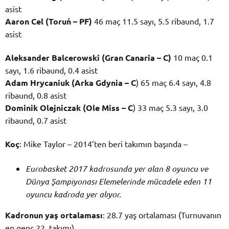
asist
Aaron Cel (Toruń – PF)
46 maç 11.5 sayı, 5.5 ribaund, 1.7
asist
Aleksander Balcerowski (Gran Canaria – C)
10 maç 0.1
sayı, 1.6 ribaund, 0.4 asist
Adam Hrycaniuk (Arka Gdynia – C
) 65 maç 6.4 sayı, 4.8
ribaund, 0.8 asist
Dominik Olejniczak (Ole Miss – C
) 33 maç 5.3 sayı, 3.0
ribaund, 0.7 asist
Koç
: Mike Taylor – 2014’ten beri takımın başında –
Eurobasket 2017 kadrosunda yer alan 8 oyuncu ve
Dünya Şampiyonası Elemelerinde mücadele eden 11
oyuncu kadroda yer alıyor.
Kadronun yaş ortalaması
: 28.7 yaş ortalaması (Turnuvanın
en genç 22. takımı)