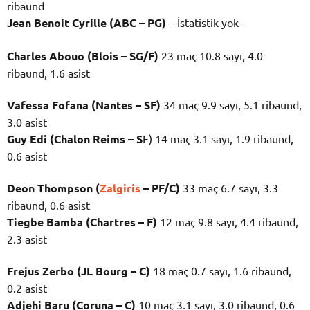
ribaund
Jean Benoit Cyrille (ABC – PG)
– İstatistik yok –
Charles Abouo (Blois – SG/F)
23 maç 10.8 sayı, 4.0
ribaund, 1.6 asist
Vafessa Fofana (Nantes – SF)
34 maç 9.9 sayı, 5.1 ribaund,
3.0 asist
Guy Edi (Chalon Reims – S
F) 14 maç 3.1 sayı, 1.9 ribaund,
0.6 asist
Deon Thompson (
Zalgiris
– PF/C)
33 maç 6.7 sayı, 3.3
ribaund, 0.6 asist
Tiegbe Bamba (Chartres – F)
12 maç 9.8 sayı, 4.4 ribaund,
2.3 asist
Frejus Zerbo (JL Bourg – C)
18 maç 0.7 sayı, 1.6 ribaund,
0.2 asist
Adjehi Baru (Coruna –
C)
10 maç 3.1 sayı, 3.0 ribaund, 0.6