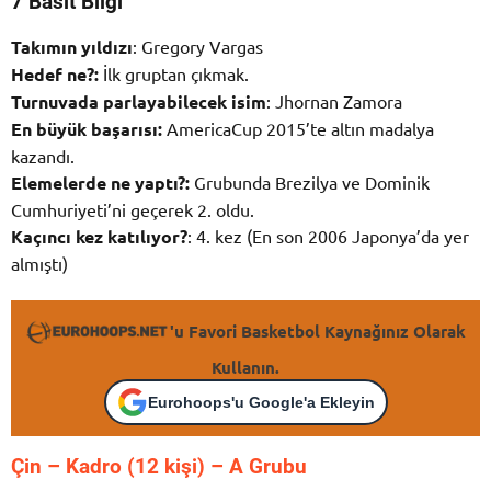
7 Basit Bilgi
Takımın yıldızı
: Gregory Vargas
Hedef ne?:
İlk gruptan çıkmak.
Turnuvada parlayabilecek isim
: Jhornan Zamora
En büyük başarısı:
AmericaCup 2015’te altın madalya
kazandı.
Elemelerde ne yaptı?:
Grubunda Brezilya ve Dominik
Cumhuriyeti’ni geçerek 2. oldu.
Kaçıncı kez katılıyor?
: 4. kez (En son 2006 Japonya’da yer
almıştı)
'u Favori Basketbol Kaynağınız Olarak
Kullanın.
Eurohoops'u Google'a Ekleyin
Çin – K
adro (12 kişi) – A Grubu