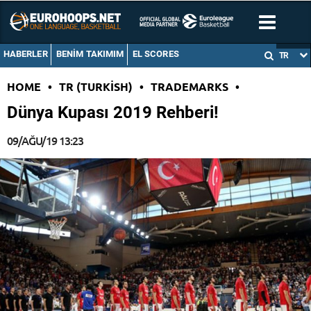
HABERLER
BENIM TAKIMIM
EL SCORES
TR
HOME
•
TR (TURKISH)
•
TRADEMARKS
•
Dünya Kupası 2019 Rehberi!
09/AĞU/19 13:23