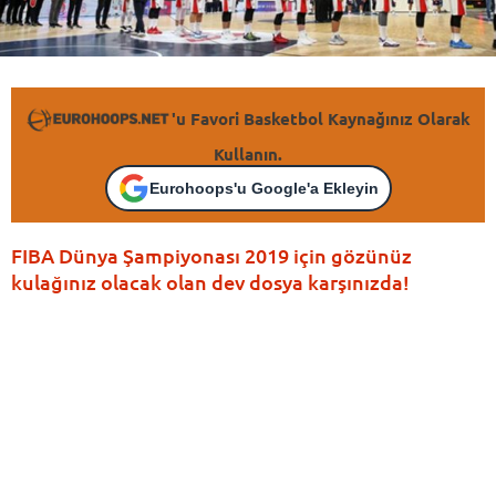
'u Favori Basketbol Kaynağınız Olarak
Kullanın.
Eurohoops'u Google'a Ekleyin
FIBA Dünya Şampiyonası 2019 için gözünüz
kulağınız olacak olan dev dosya karşınızda!