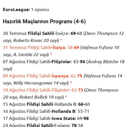
EuroLeague:
1 oyuncu
Hazırlık Maçlarının Programı (4-6)
30 Temmuz
Fildişi Sahili
-İsviçre:
69-
68 (
Deon Thompson 12
sayı, Roberto Kovac 20 sayı
)
*
31 Temmuz Fildişi Sahili
-İtalya
: 58-
69
(
Vafessa Fofana 10
sayı, A. Gentile 22 sayı
)
*
07 Ağustos Fildişi Sahili
-Filipinler
: 83-
94
(
Andrey Blatche 18
sayı
)
09 Ağustos Fildişi Sahili-
İspanya
: 62-
79
(Vafessa Fofana 14
sayı, Willy Hernangomez 14 sayı
)
*
10 Ağustos Fildişi Sahili-Filipinler: 63-
73
(
Deon Thompson
20 sayı, Robert Bollick 19 sayı
)
*
15 Ağustos
Fildişi Sahili
-Hollanda B:
66-
60
16 Ağustos Fildişi Sahili-
Hollanda B
: 55-71
17 Ağustos Fildişi Sahili-
Iowa State:
69
-98
24 Ağustos
Fildişi Sahili-
Fujiang:
78
-58