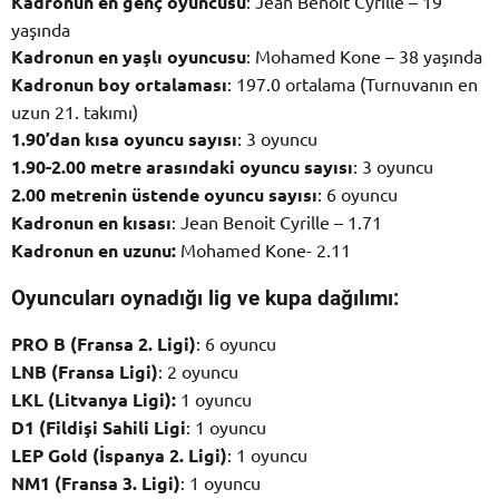
Kadronun en genç oyuncusu
: Jean Benoit Cyrille – 19
yaşında
Kadronun en yaşlı oyuncusu
: Mohamed Kone – 38 yaşında
Kadronun boy ortalaması
: 197.0 ortalama (Turnuvanın en
uzun 21. takımı)
1.90’dan kısa oyuncu sayısı
: 3 oyuncu
1.90-2.00 metre arasındaki oyuncu sayısı
: 3 oyuncu
2.00 metrenin üstende oyuncu sayısı
: 6 oyuncu
Kadronun en kısası
: Jean Benoit Cyrille – 1.71
Kadronun en uzunu:
Mohamed Kone- 2.11
Oyuncuları oynadığı lig ve kupa dağılımı:
PRO B (Fransa 2. Ligi)
: 6 oyuncu
LNB (Fransa Ligi)
: 2 oyuncu
LKL (Litvanya Ligi):
1 oyuncu
D1 (Fildişi Sahili Ligi
: 1 oyuncu
LEP Gold (İspanya 2. Ligi)
: 1 oyuncu
NM1 (Fransa 3. Ligi)
: 1 oyuncu