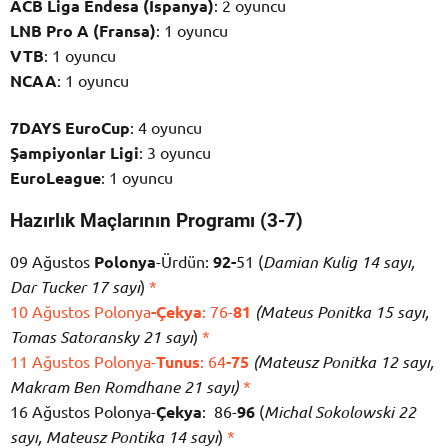
ACB Liga Endesa (İspanya)
: 2 oyuncu
LNB Pro A (Fransa)
: 1 oyuncu
VTB
: 1 oyuncu
NCAA
: 1 oyuncu
7DAYS EuroCup
: 4 oyuncu
Şampiyonlar Ligi
: 3 oyuncu
EuroLeague
: 1 oyuncu
Hazırlık Maçlarının Programı (3-7)
09 Ağustos
Polonya
-Ürdün:
92-
51 (
Damian Kulig 14 sayı,
Dar Tucker 17 sayı
)
*
10 Ağustos Polonya
-Çekya
: 76-
81
(Mateus Ponitka 15 sayı,
Tomas Satoransky 21 sayı
)
*
11 Ağustos Polonya-
Tunus
: 64
-75
(Mateusz Ponitka 12 sayı,
Makram Ben Romdhane 21 sayı)
*
16 Ağustos Polonya-
Çekya
: 86-
96
(
Michal Sokolowski 22
sayı, Mateusz Pontika 14 sayı
)
*