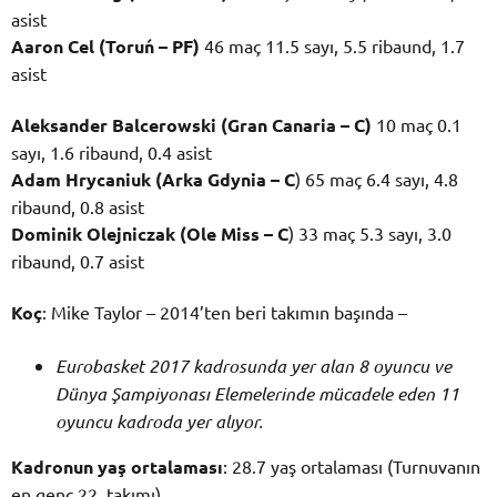
asist
Aaron Cel (Toruń – PF)
46 maç 11.5 sayı, 5.5 ribaund, 1.7
asist
Aleksander Balcerowski (Gran Canaria – C)
10 maç 0.1
sayı, 1.6 ribaund, 0.4 asist
Adam Hrycaniuk (Arka Gdynia – C
) 65 maç 6.4 sayı, 4.8
ribaund, 0.8 asist
Dominik Olejniczak (Ole Miss – C
) 33 maç 5.3 sayı, 3.0
ribaund, 0.7 asist
Koç
: Mike Taylor – 2014’ten beri takımın başında –
Eurobasket 2017 kadrosunda yer alan 8 oyuncu ve
Dünya Şampiyonası Elemelerinde mücadele eden 11
oyuncu kadroda yer alıyor.
Kadronun yaş ortalaması
: 28.7 yaş ortalaması (Turnuvanın
en genç 22. takımı)