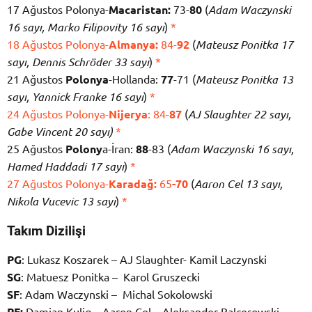
17 Ağustos Polonya-
Macaristan:
73-
80
(
Adam Waczynski
16 sayı, Marko Filipovity 16 sayı
)
*
18 Ağustos Polonya-
Almanya:
84-
92
(
Mateusz Ponitka 17
sayı, Dennis Schröder 33 sayı
)
*
21 Ağustos
Polonya
-Hollanda:
77
-71 (
Mateusz Ponitka 13
sayı, Yannick Franke 16 sayı
)
*
24 Ağustos Polonya-
Nijerya
: 84-
87
(
AJ Slaughter 22 sayı,
Gabe Vincent 20 sayı)
*
25 Ağustos
Polony
a-İran:
88
-83 (
Adam Waczynski 16 sayı,
Hamed Haddadi 17 sayı
)
*
27 Ağustos Polonya-
Karadağ:
65
-70
(
Aaron Cel 13 sayı,
Nikola Vucevic 13 sayı
)
*
Takım Dizilişi
PG
: Lukasz Koszarek – AJ Slaughter- Kamil Laczynski
SG
: Matuesz Ponitka – Karol Gruszecki
SF
: Adam Waczynski – Michal Sokolowski
PF:
Damian Kulig – Aaron Cel – Aleksander Balcerowski