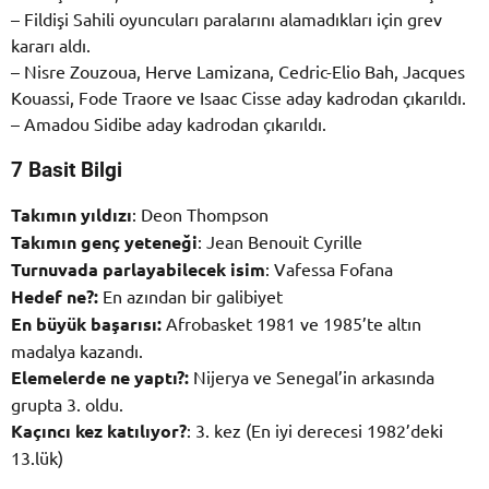
– Fildişi Sahili oyuncuları paralarını alamadıkları için grev
kararı aldı.
– Nisre Zouzoua, Herve Lamizana, Cedric-Elio Bah, Jacques
Kouassi, Fode Traore ve Isaac Cisse aday kadrodan çıkarıldı.
– Amadou Sidibe aday kadrodan çıkarıldı.
7 Basit Bilgi
Takımın yıldızı
: Deon Thompson
Takımın genç yeteneği
: Jean Benouit Cyrille
Turnuvada parlayabilecek isim
: Vafessa Fofana
Hedef ne?:
En azından bir galibiyet
En büyük başarısı:
Afrobasket 1981 ve 1985’te altın
madalya kazandı.
Elemelerde ne yaptı?:
Nijerya ve Senegal’in arkasında
grupta 3. oldu.
Kaçıncı kez katılıyor?
: 3. kez (En iyi derecesi 1982’deki
13.lük)