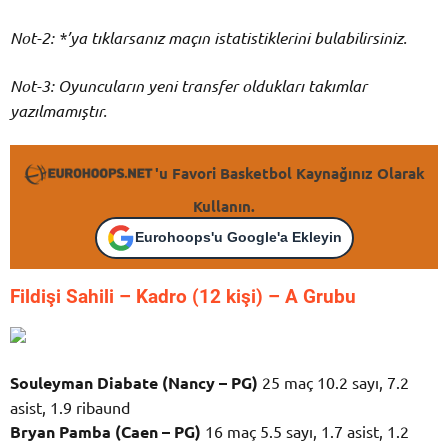
Not-2: *’ya tıklarsanız maçın istatistiklerini bulabilirsiniz.
Not-3: Oyuncuların yeni transfer oldukları takımlar
yazılmamıştır.
'u Favori Basketbol Kaynağınız Olarak
Kullanın.
Eurohoops'u Google'a Ekleyin
Fildişi Sahili – K
adro (12 kişi) – A Grubu
Souleyman Diabate (Nancy – PG)
25 maç 10.2 sayı, 7.2
asist, 1.9 ribaund
Bryan Pamba (Caen – PG)
16 maç 5.5 sayı, 1.7 asist, 1.2