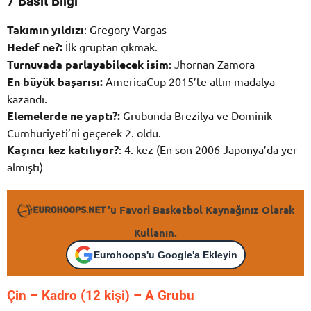
7 Basit Bilgi
Takımın yıldızı
: Gregory Vargas
Hedef ne?:
İlk gruptan çıkmak.
Turnuvada parlayabilecek isim
: Jhornan Zamora
En büyük başarısı:
AmericaCup 2015’te altın madalya
kazandı.
Elemelerde ne yaptı?:
Grubunda Brezilya ve Dominik
Cumhuriyeti’ni geçerek 2. oldu.
Kaçıncı kez katılıyor?
: 4. kez (En son 2006 Japonya’da yer
almıştı)
'u Favori Basketbol Kaynağınız Olarak
Kullanın.
Eurohoops'u Google'a Ekleyin
Çin – K
adro (12 kişi) – A Grubu