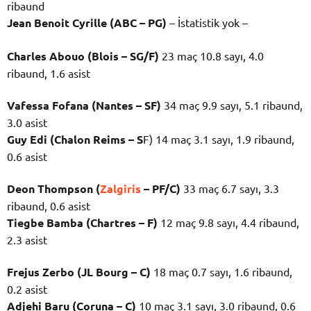
ribaund
Jean Benoit Cyrille (ABC – PG)
– İstatistik yok –
Charles Abouo (Blois – SG/F)
23 maç 10.8 sayı, 4.0
ribaund, 1.6 asist
Vafessa Fofana (Nantes – SF)
34 maç 9.9 sayı, 5.1 ribaund,
3.0 asist
Guy Edi (Chalon Reims – S
F) 14 maç 3.1 sayı, 1.9 ribaund,
0.6 asist
Deon Thompson (
Zalgiris
– PF/C)
33 maç 6.7 sayı, 3.3
ribaund, 0.6 asist
Tiegbe Bamba (Chartres – F)
12 maç 9.8 sayı, 4.4 ribaund,
2.3 asist
Frejus Zerbo (JL Bourg – C)
18 maç 0.7 sayı, 1.6 ribaund,
0.2 asist
Adjehi Baru (Coruna –
C)
10 maç 3.1 sayı, 3.0 ribaund, 0.6