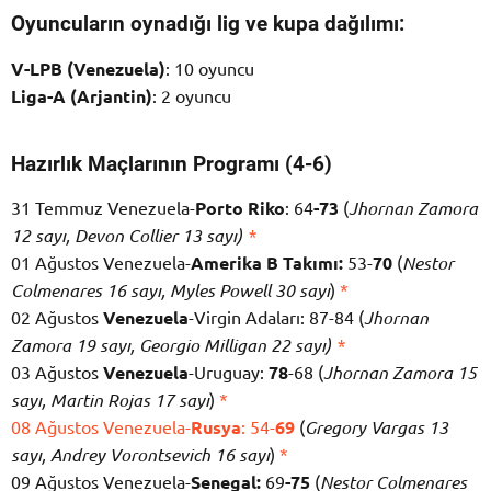
Oyuncuların oynadığı lig ve kupa dağılımı:
V-LPB (Venezuela)
: 10 oyuncu
Liga-A (Arjantin)
: 2 oyuncu
Hazırlık Maçlarının Programı (4-6)
31 Temmuz Venezuela-
Porto Riko
: 64
-73
(
Jhornan Zamora
12 sayı, Devon Collier 13 sayı)
*
01 Ağustos Venezuela-
Amerika B Takımı:
53-
70
(
Nestor
Colmenares 16 sayı, Myles Powell 30 sayı
)
*
02 Ağustos
Venezuela
-Virgin Adaları: 87-84 (
Jhornan
Zamora 19 sayı, Georgio Milligan 22 sayı)
*
03 Ağustos
Venezuela
-Uruguay:
78
-68 (
Jhornan Zamora 15
sayı, Martin Rojas 17 sayı
)
*
08 Ağustos Venezuela-
Rusya
: 54-
69
(
Gregory Vargas 13
sayı, Andrey Vorontsevich 16 sayı
)
*
09 Ağustos Venezuela-
Senegal:
69
-75
(
Nestor Colmenares