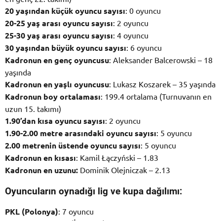
20 yaşından küçük oyuncu sayısı
: 0 oyuncu
20-25 yaş arası oyuncu sayısı
: 2 oyuncu
25-30 yaş arası oyuncu sayısı
: 4 oyuncu
30 yaşından büyük oyuncu sayısı
: 6 oyuncu
Kadronun en genç oyuncusu
: Aleksander Balcerowski – 18
yaşında
Kadronun en yaşlı oyuncusu
: Lukasz Koszarek – 35 yaşında
Kadronun boy ortalaması
: 199.4 ortalama (Turnuvanın en
uzun 15. takımı)
1.90’dan kısa oyuncu sayısı
: 2 oyuncu
1.90-2.00 metre arasındaki oyuncu sayısı
: 5 oyuncu
2.00 metrenin üstende oyuncu sayısı
: 5 oyuncu
Kadronun en kısası
: Kamil Łączyński – 1.83
Kadronun en uzunu:
Dominik Olejniczak – 2.13
Oyuncuların oynadığı lig ve kupa dağılımı:
PKL (Polonya)
: 7 oyuncu