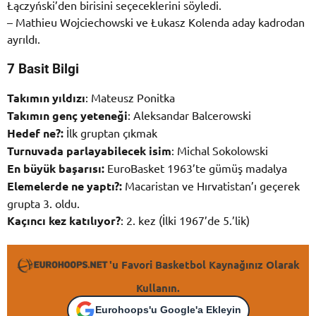
Łączyński’den birisini seçeceklerini söyledi.
– Mathieu Wojciechowski ve Łukasz Kolenda aday kadrodan
ayrıldı.
7 Basit Bilgi
Takımın yıldızı
: Mateusz Ponitka
Takımın genç yeteneği
: Aleksandar Balcerowski
Hedef ne?:
İlk gruptan çıkmak
Turnuvada parlayabilecek isim
: Michal Sokolowski
En büyük başarısı:
EuroBasket 1963’te gümüş madalya
Elemelerde ne yaptı?:
Macaristan ve Hırvatistan’ı geçerek
grupta 3. oldu.
Kaçıncı kez katılıyor?
: 2. kez (İlki 1967’de 5.’lik)
'u Favori Basketbol Kaynağınız Olarak
Kullanın.
Eurohoops'u Google'a Ekleyin