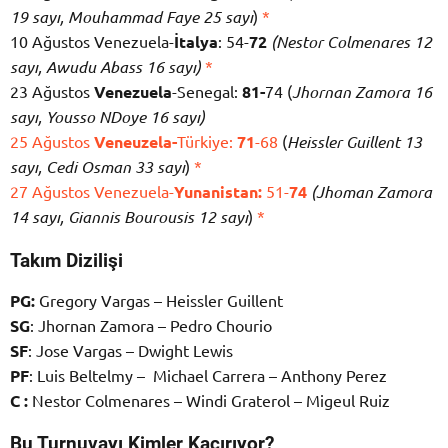
19 sayı, Mouhammad Faye 25 sayı
)
*
10 Ağustos Venezuela-
İtalya
: 54-
72
(Nestor Colmenares 12
sayı, Awudu Abass 16 sayı)
*
23 Ağustos
Venezuela
-Senegal:
81-
74 (
Jhornan Zamora 16
sayı, Yousso NDoye 16 sayı)
25 Ağustos
Veneuzela-
Türkiye:
71
-68
(
Heissler Guillent 13
sayı, Cedi Osman 33 sayı
)
*
27 Ağustos Venezuela-
Yunanistan:
51-
74
(Jhoman Zamora
14 sayı, Giannis Bourousis 12 sayı
)
*
Takım Dizilişi
PG:
Gregory Vargas – Heissler Guillent
SG
: Jhornan Zamora – Pedro Chourio
SF
: Jose Vargas – Dwight Lewis
PF
: Luis Beltelmy – Michael Carrera – Anthony Perez
C :
Nestor Colmenares – Windi Graterol – Migeul Ruiz
Bu Turnuvayı Kimler Kaçırıyor?