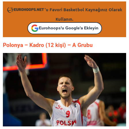
'u Favori Basketbol Kaynağınız Olarak
Kullanın.
Eurohoops'u Google'a Ekleyin
Polonya – K
adro (12 kişi) – A Grubu