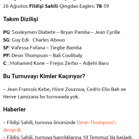
26 Ağustos
Fildişi Sahili
-Qingdao Eagles:
78
-59
Takım Dizilişi
PG
: Souleymen Diabete – Bryan Pamba – Jean Cyrille
SG
: Guy Edi- Charles Abouo
SF
: Vafessa Fofana – Tiegbe Bamba
PF:
Deon Thompson – Bali Coulibaly
C
: Mohamed Kone – Frejus Zerbo – Adjehi Baru
Bu Turnuvayı Kimler Kaçırıyor?
– Jean Francois Kebe, Nisre Zouzoua, Cedric-Elio Bah ve
Herve Lamizana bu turnuvada yok.
Haberler
– Fildişi Sahili, turnuva öncesinde
Deon Thompson’ı
devşirdi.
– Fildişi Sahili, turnuva hazırlıklarına 10 Temmuz’da başladı.