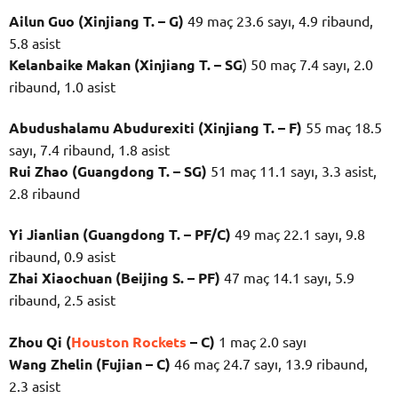
Ailun Guo (Xinjiang T. – G)
49 maç 23.6 sayı, 4.9 ribaund,
5.8 asist
Kelanbaike Makan (Xinjiang T. – SG
) 50 maç 7.4 sayı, 2.0
ribaund, 1.0 asist
Abudushalamu Abudurexiti (Xinjiang T. – F)
55 maç 18.5
sayı, 7.4 ribaund, 1.8 asist
Rui Zhao (Guangdong T. – SG)
51 maç 11.1 sayı, 3.3 asist,
2.8 ribaund
Yi Jianlian (Guangdong T. – PF/C)
49 maç 22.1 sayı, 9.8
ribaund, 0.9 asist
Zhai Xiaochuan (Beijing S. – PF)
47 maç 14.1 sayı, 5.9
ribaund, 2.5 asist
Zhou Qi (
Houston Rockets
– C)
1 maç 2.0 sayı
Wang Zhelin (Fujian – C)
46 maç 24.7 sayı, 13.9 ribaund,
2.3 asist