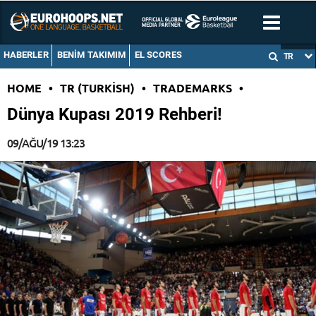
HABERLER
BENIM TAKIMIM
EL SCORES
TR
HOME
•
TR (TURKISH)
•
TRADEMARKS
•
Dünya Kupası 2019 Rehberi!
09/AĞU/19 13:23